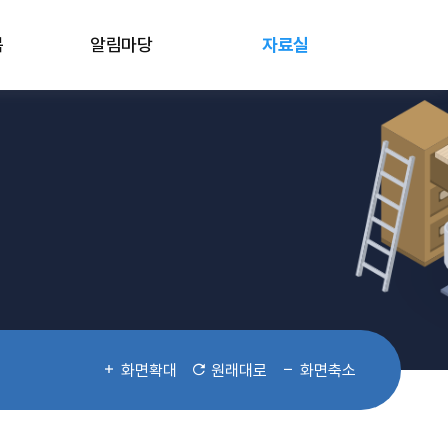
봄
알림마당
자료실
화면확대
원래대로
화면축소