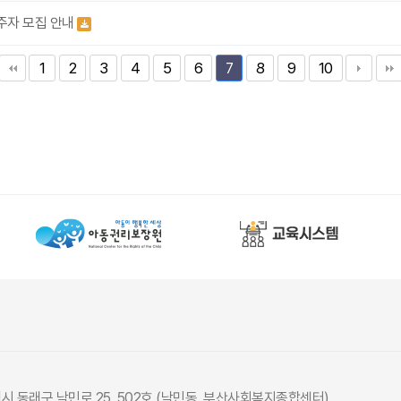
주자 모집 안내
1
2
3
4
5
6
8
9
10
7
광역시 동래구 낙민로 25, 502호 (낙민동, 부산사회복지종합센터)