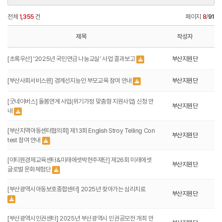
전체
1,355
건
페이지
8
/
91
제목
작성자
[초록우산] '2025년 국민연금 나눔교실' 사업 결과보고
부산지원단
[부산사회서비스원] 경계선지능인 부모교육 참여 안내
부산지원단
[굿네이버스] 돌봄연계 사업(위기가정 맞춤형 지원사업) 신청 안
부산지원단
내
[부산지역아동센터협의회] 제13회 English Stroy Telling Con
부산지원단
test 참여 안내
[이티원경제교육센터&미래에셋박현주재단] 제26회 미래에셋
부산지원단
글로벌 문화체험단
[부산광역시아동보호종합센터] 2025년 찾아가는 심리치료
부산지원단
[부산광역시인권센터] 2025년 부산광역시 인권공모전 개최 안