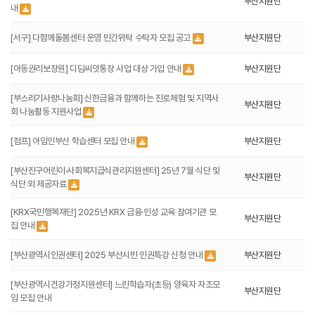
부산지원단
내
[서구] 다함께돌봄센터 운영 민간위탁 수탁자 모집 공고
부산지원단
[아동권리보장원] 디딤씨앗통장 사업 대상 가입 안내
부산지원단
[부스러기사랑나눔회] 신한금융과 함께하는 진로체험 및 지역사
부산지원단
회 나눔활동 지원사업
[점프] 아임인부산 학습센터 모집 안내
부산지원단
[부산진구어린이·사회복지급식관리지원센터] 25년 7월 식단 및
부산지원단
식단 외 제공자료
[KRX국민행복재단] 2025년 KRX 금융·인성 교육 참여기관 모
부산지원단
집 안내
[부산광역시인권센터] 2025 부산시민 인권특강 신청 안내
부산지원단
[부산광역시건강가정지원센터] 느린학습자(초등) 양육자 자조모
부산지원단
임 모집 안내