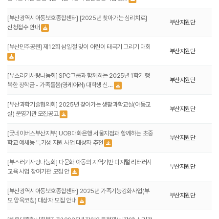
[부산광역시아동보호종합센터] [2025년 찾아가는 심리치료]
부산지원단
신청접수 안내
[부산민주공원] 제12회 삼일절 맞이 어린이 태극기 그리기 대회
부산지원단
[부스러기사랑나눔회] SPC그룹과 함께하는 2025년 1학기 행
부산지원단
복한 장학금 - 가족돌봄(영케어러) 대학생 신…
[부산과학기술협의회] 2025년 찾아가는 생활과학교실(아동교
부산지원단
실) 운영기관 모집공고
[굿네이버스부산지부] UOB대화은행 서울지점과 함께하는 초중
부산지원단
학교 예체능 특기생 지원 사업 대상자 추천
[부스러기사랑나눔회] 다문화 아동의 지역기반 디지털 리터러시
부산지원단
교육 사업 참여기관 모집 안
[부산광역시아동보호종합센터] 2025년 가족기능강화사업(부
부산지원단
모 양육코칭) 대상자 모집 안내