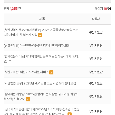
전체
1,355
건
페이지
10
/
91
제목
작성자
[부산광역시건강가정지원센터] 2025년 공동생활가정형 주거
부산지원단
지원사업 제1차 입주자 모집
[싱크앤두랩] '부산진구 아동정책디자인단' 참여자 모집
부산지원단
[함께걷는아이들] 제11회 함께걷는 아이들 창작동시대회 '있다!
부산지원단
없다?'
[부산도서관] 어린이 도서지원 서비스
부산지원단
[사단법인 도구] 2025년 kb라스쿨 고등 사업 5기 멘티 모집
부산지원단
[함께하는 사랑밭] 2025년 함께하는 사랑밭 [위기가정 희망지
부산지원단
원사업] 신청 안내
[전국지역아동센터협의회] 2025년 저소득 아동·청소년의 안전
부산지원단
강화를 위한 환경개선 지원사업 석면안전관리법 및…