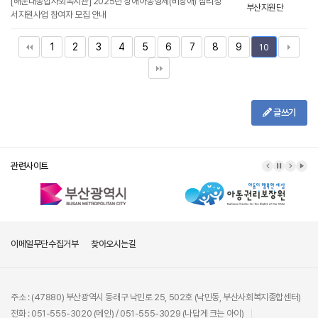
[해운대종합사회복지관] 2025년 장애아동형제(비장애) 심리정
부산지원단
서지원사업 참여자 모집 안내
1
2
3
4
5
6
7
8
9
10
글쓰기
관련사이트
이메일무단수집거부
찾아오시는길
주소 : (47880) 부산광역시 동래구 낙민로 25, 502호 (낙민동, 부산사회복지종합센터)
전화 : 051-555-3020 (메인) / 051-555-3029 (나답게 크는 아이)