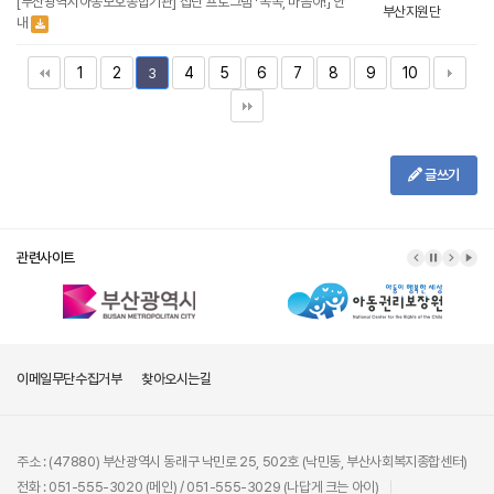
[부산광역시아동보호종합기관] 집단 프로그램 「똑똑, 마음아!」 안
부산지원단
내
1
2
4
5
6
7
8
9
10
3
글쓰기
관련사이트
이메일무단수집거부
찾아오시는길
주소 : (47880) 부산광역시 동래구 낙민로 25, 502호 (낙민동, 부산사회복지종합센터)
전화 : 051-555-3020 (메인) / 051-555-3029 (나답게 크는 아이)