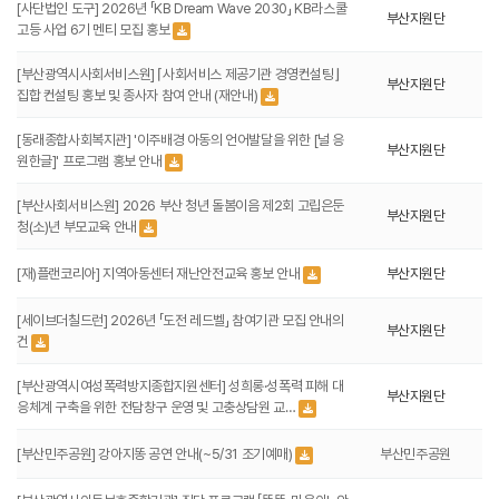
[사단법인 도구] 2026년 「KB Dream Wave 2030」 KB라스쿨
부산지원단
고등 사업 6기 멘티 모집 홍보
[부산광역시사회서비스원] ⌈사회서비스 제공기관 경영컨설팅⌋
부산지원단
집합 컨설팅 홍보 및 종사자 참여 안내 (재안내)
[동래종합사회복지관] '이주배경 아동의 언어발달을 위한 [널 응
부산지원단
원한글]' 프로그램 홍보 안내
[부산사회서비스원] 2026 부산 청년 돌봄이음 제2회 고립은둔
부산지원단
청(소)년 부모교육 안내
[재)플랜코리아] 지역아동센터 재난안전교육 홍보 안내
부산지원단
[세이브더칠드런] 2026년 「도전 레드벨」 참여기관 모집 안내의
부산지원단
건
[부산광역시여성폭력방지종합지원센터] 성희롱·성폭력 피해 대
부산지원단
응체계 구축을 위한 전담창구 운영 및 고충상담원 교…
[부산민주공원] 강아지똥 공연 안내(~5/31 조기예매)
부산민주공원