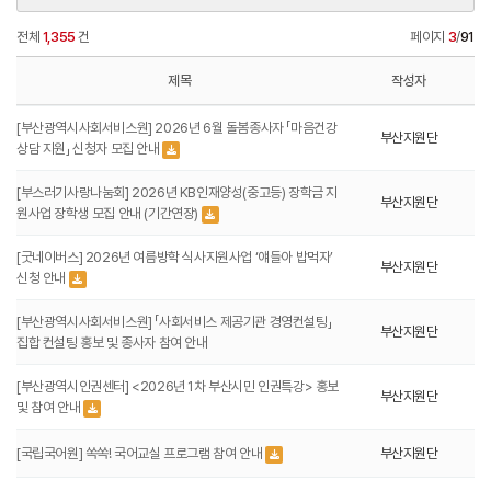
전체
1,355
건
페이지
3
/
91
제목
작성자
[부산광역시사회서비스원] 2026년 6월 돌봄종사자 「마음건강
부산지원단
상담 지원」 신청자 모집 안내
[부스러기사랑나눔회] 2026년 KB인재양성(중고등) 장학금 지
부산지원단
원사업 장학생 모집 안내 (기간연장)
[굿네이버스] 2026년 여름방학 식사지원사업 ‘얘들아 밥먹자’
부산지원단
신청 안내
[부산광역시사회서비스원] 「사회서비스 제공기관 경영컨설팅」
부산지원단
집합 컨설팅 홍보 및 종사자 참여 안내
[부산광역시인권센터] <2026년 1차 부산시민 인권특강> 홍보
부산지원단
및 참여 안내
[국립국어원] 쏙쏙! 국어교실 프로그램 참여 안내
부산지원단