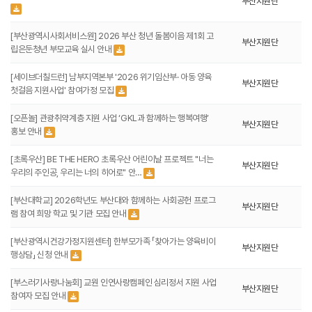
부산지원단
[부산광역시사회서비스원] 2026 부산 청년 돌봄이음 제1회 고
부산지원단
립은둔청년 부모교육 실시 안내
[세이브더칠드런] 남부지역본부 '2026 위기임산부· 아동 양육
부산지원단
첫걸음 지원사업' 참여가정 모집
[오픈놀] 관광취약계층 지원 사업 ‘GKL과 함께하는 행복여행’
부산지원단
홍보 안내
[초록우산] BE THE HERO 초록우산 어린이날 프로젝트 "너는
부산지원단
우리의 주인공, 우리는 너의 히어로" 안…
[부산대학교] 2026학년도 부산대와 함께하는 사회공헌 프로그
부산지원단
램 참여 희망 학교 및 기관 모집 안내
[부산광역시건강가정지원센터] 한부모가족 「찾아가는 양육비이
부산지원단
행상담」 신청 안내
[부스러기사랑나눔회] 교원 인연사랑캠페인 심리정서 지원 사업
부산지원단
참여자 모집 안내