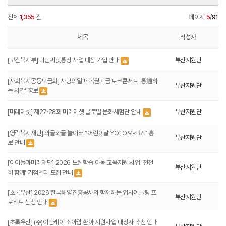
전체
1,355
건
페이지
5
/
91
제목
작성자
[보건복지부] 디딤씨앗통장 사업 대상 가입 안내
부산지원단
[사회복지공동모금회] 사랑의열매 복권기금 토크콘서트 ‘통通하
부산지원단
는 시간' 홍보
[미래에셋] 제27·28회 미래에셋 글로벌 문화체험단 안내
부산지원단
[영락복지재단] 와글와글 놀이터 “어린이날 YOLO오세요!” 홍
부산지원단
보 안내
[아이들과미래재단] 2026 느린학습 아동 교육지원 사업 '천천
부산지원단
히 함께' 거점센터 모집 안내
[초록우산] 2026 한국해양진흥공사와 함께하는 업사이클링 프
부산지원단
로젝트 신청 안내
[초록우산] (주)이앤케이 소아암 환아 지원사업 대상자 추천 안내