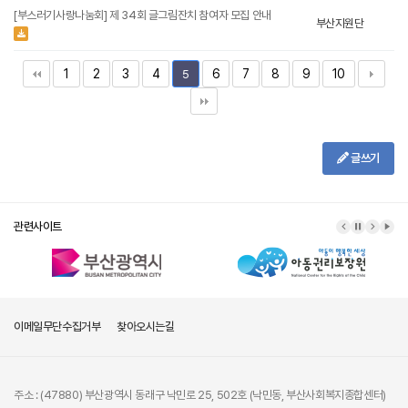
[부스러기사랑나눔회] 제 34회 글그림잔치 참여자 모집 안내
부산지원단
1
2
3
4
6
7
8
9
10
5
글쓰기
관련사이트
이메일무단수집거부
찾아오시는길
주소 : (47880) 부산광역시 동래구 낙민로 25, 502호 (낙민동, 부산사회복지종합센터)