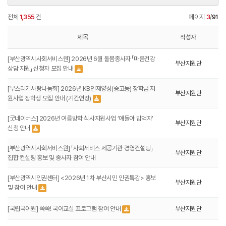
전체
1,355
건
페이지
3
/
91
제목
작성자
[부산광역시사회서비스원] 2026년 6월 돌봄종사자 「마음건강
부산지원단
상담 지원」 신청자 모집 안내
[부스러기사랑나눔회] 2026년 KB인재양성(중고등) 장학금 지
부산지원단
원사업 장학생 모집 안내 (기간연장)
[굿네이버스] 2026년 여름방학 식사지원사업 ‘얘들아 밥먹자’
부산지원단
신청 안내
[부산광역시사회서비스원] 「사회서비스 제공기관 경영컨설팅」
부산지원단
집합 컨설팅 홍보 및 종사자 참여 안내
[부산광역시인권센터] <2026년 1차 부산시민 인권특강> 홍보
부산지원단
및 참여 안내
[국립국어원] 쏙쏙! 국어교실 프로그램 참여 안내
부산지원단