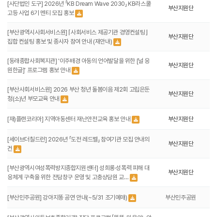
[사단법인 도구] 2026년 「KB Dream Wave 2030」 KB라스쿨
부산지원단
고등 사업 6기 멘티 모집 홍보
[부산광역시사회서비스원] ⌈사회서비스 제공기관 경영컨설팅⌋
부산지원단
집합 컨설팅 홍보 및 종사자 참여 안내 (재안내)
[동래종합사회복지관] '이주배경 아동의 언어발달을 위한 [널 응
부산지원단
원한글]' 프로그램 홍보 안내
[부산사회서비스원] 2026 부산 청년 돌봄이음 제2회 고립은둔
부산지원단
청(소)년 부모교육 안내
[재)플랜코리아] 지역아동센터 재난안전교육 홍보 안내
부산지원단
[세이브더칠드런] 2026년 「도전 레드벨」 참여기관 모집 안내의
부산지원단
건
[부산광역시여성폭력방지종합지원센터] 성희롱·성폭력 피해 대
부산지원단
응체계 구축을 위한 전담창구 운영 및 고충상담원 교…
[부산민주공원] 강아지똥 공연 안내(~5/31 조기예매)
부산민주공원