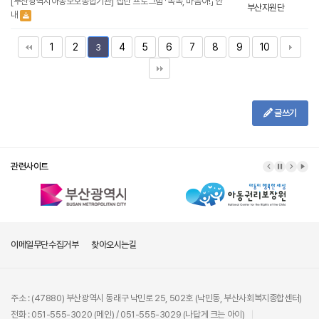
[부산광역시아동보호종합기관] 집단 프로그램 「똑똑, 마음아!」 안
부산지원단
내
1
2
4
5
6
7
8
9
10
3
글쓰기
관련사이트
이메일무단수집거부
찾아오시는길
주소 : (47880) 부산광역시 동래구 낙민로 25, 502호 (낙민동, 부산사회복지종합센터)
전화 : 051-555-3020 (메인) / 051-555-3029 (나답게 크는 아이)