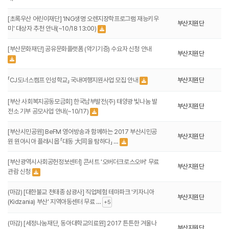
[초록우산 어린이재단] 'ING생명 오렌지장학프로그램 재능키우
부산지원단
미' 대상자 추천 안내(~10/18 13:00)
[부산문화재단] 공유문화플랫폼 (악기기증) 수요자 신청 안내
부산지원단
「CJ도너스캠프 인성학교」 국내여행지원사업 모집 안내
부산지원단
[부산 사회복지공동모금회] 한국남부발전(주) 태양광 빛나눔 발
부산지원단
전소 기부 공모사업 안내(~10/17)
[부산시민공원] BeFM 영어방송과 함께하는 2017 부산시민공
부산지원단
원 원아시아 플래시몹 「대동 大同을 탐하다」 …
[부산광역시사회공헌정보센터] 콘서트 '오버더크로스오버' 무료
부산지원단
관람 신청
(마감) [대한불교 천태종 삼광사] 직업체험 테마파크 '키자니아
부산지원단
(Kidzania) 부산' 지역아동센터 무료 …
+5
(마감) [세정나눔재단, 동아대학교의료원] 2017 튼튼한 겨울나
부산지원단