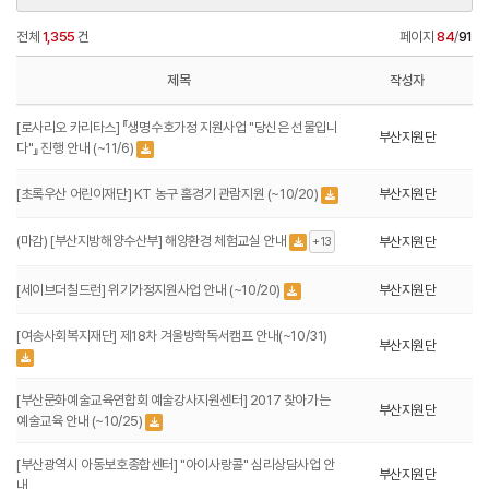
전체
1,355
건
페이지
84
/
91
제목
작성자
[로사리오 카리타스] 『생명수호가정 지원사업 "당신은 선물입니
부산지원단
다"』 진행 안내 (~11/6)
[초록우산 어린이재단] KT 농구 홈경기 관람지원 (~10/20)
부산지원단
(마감) [부산지방해양수산부] 해양환경 체험교실 안내
부산지원단
+13
[세이브더칠드런] 위기가정지원사업 안내 (~10/20)
부산지원단
[여송사회복지재단] 제18차 겨울방학독서캠프 안내(~10/31)
부산지원단
[부산문화예술교육연합회 예술강사지원센터] 2017 찾아가는
부산지원단
예술교육 안내 (~10/25)
[부산광역시 아동보호종합센터] "아이사랑콜" 심리상담사업 안
부산지원단
내