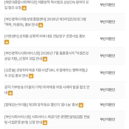
[해운대종합사회복지관] 여름방학 독서캠프 상상ON 참여자 모
부산지원단
집 협조 요청
[부산광역시아동보호종합센터] 2026년 제3차집단프로그램
부산지원단
「똑똑, 마음아!」 홍보 안내
[이젠센터] 성희롱·성폭력 피해 대응 전담창구 운영사업 홍보
부산지원단
[부산광역시사회서비스원] 2026년 7월 돌봄종사자 「마음건강
부산지원단
상담 지원」 신청자 모집 안내
[오픈놀] 관광취약계층 지원사업「GKL과 함께하는 행복여행」2
부산지원단
차 모집 홍보 안내
공익 기부방송 〈가을의 기적〉 취약계층 아동 사례자 발굴 협조 안
부산지원단
내
[함께걷는아이들] 제3회 창작동요 챌린지 ‘꿈나눔’ 홍보
부산지원단
[부산사회서비스원] 사회서비스 제공기관 경영컨설팅(집합 컨설
부산지원단
팅 사업운영 분야) 신청 안내