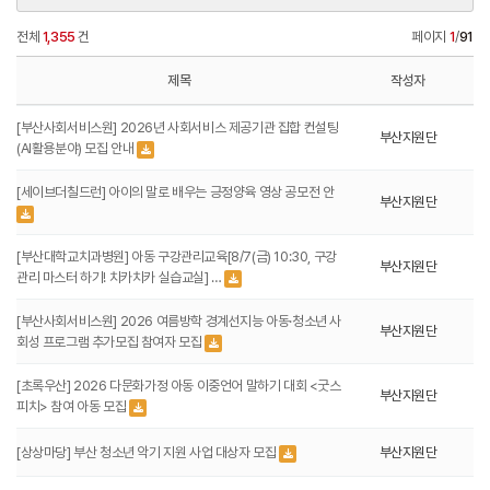
전체
1,355
건
페이지
1
/
91
제목
작성자
[부산사회서비스원] 2026년 사회서비스 제공기관 집합 컨설팅
부산지원단
(AI활용분야) 모집 안내
[세이브더칠드런] 아이의 말로 배우는 긍정양육 영상 공모전 안
부산지원단
[부산대학교치과병원] 아동 구강관리교육[8/7(금) 10:30, 구강
부산지원단
관리 마스터 하기! 치카치카 실습교실] …
[부산사회서비스원] 2026 여름방학 경계선지능 아동·청소년 사
부산지원단
회성 프로그램 추가모집 참여자 모집
[초록우산] 2026 다문화가정 아동 이중언어 말하기 대회 <굿스
부산지원단
피치> 참여 아동 모집
[상상마당] 부산 청소년 악기 지원 사업 대상자 모집
부산지원단