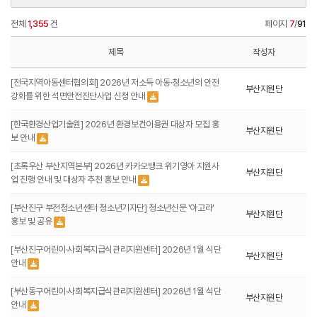
전체
1,355
건
페이지
7
/
91
제목
작성자
[전국지역아동센터협의회] 2026년 저소득 아동·청소년의 안전
부산지원단
강화를 위한 석면안전진단사업 신청 안내
[한국환경산업기술원] 2026년 환경보건이용권 대상자 모집 홍
부산지원단
보 안내
[초록우산 부산지역본부] 2026년 카카오뱅크 위기영아 지원사
부산지원단
업 진행 안내 및 대상자 추천 홍보 안내
[부산진구 부전청소년센터 청소년기자단] 청소년신문 '아고라'
부산지원단
홍보 및 공유
[부산진구어린이·사회복지급식관리지원센터] 2026년 1월 식단
부산지원단
안내
[부산동구어린이·사회복지급식관리지원센터] 2026년 1월 식단
부산지원단
안내