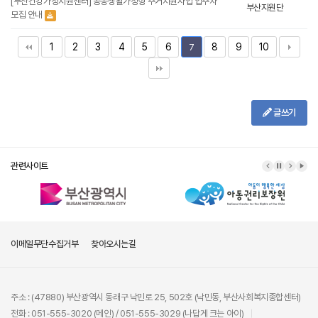
[부산건강가정지원센터] 공동생활가정형 주거지원사업 입주자
부산지원단
모집 안내
1
2
3
4
5
6
8
9
10
7
글쓰기
관련사이트
이메일무단수집거부
찾아오시는길
주소 : (47880) 부산광역시 동래구 낙민로 25, 502호 (낙민동, 부산사회복지종합센터)
전화 : 051-555-3020 (메인) / 051-555-3029 (나답게 크는 아이)