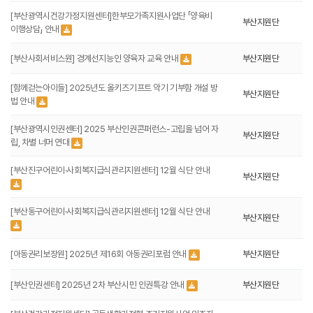
[부산광역시건강가정지원센터]한부모가족지원사업단 「양육비
부산지원단
이행상담」 안내
[부산사회서비스원] 경계선지능인 양육자 교육 안내
부산지원단
[함께걷는아이들] 2025년도 올키즈기프트 악기 기부함 개설 방
부산지원단
법 안내
[부산광역시인권센터] 2025 부산인권콘퍼런스-고립을 넘어 자
부산지원단
립, 차별 너머 연대
[부산진구어린이·사회복지급식관리지원센터] 12월 식단 안내
부산지원단
[부산동구어린이·사회복지급식관리지원센터] 12월 식단 안내
부산지원단
[아동권리보장원] 2025년 제16회 아동권리포럼 안내
부산지원단
[부산인권센터] 2025년 2차 부산시민 인권특강 안내
부산지원단