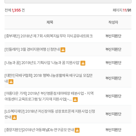
전체
1,355
건
페이지
11
/
91
제목
작성자
[중부재단] 2018년 제 7회 사회복지실무자 지식공유네트워크
부산지원단
[민들레카] 3월 경비지원여행 신청안내
부산지원단
[나눔과 꿈] 2019년도 기획사업 '나눔과 꿈 지원사업'
부산지원단
[대한민국배구협회] 2018 행복나눔생활체육 배구교실 모집안
부산지원단
내
[아름다운 가게] 2019년 부산명륜점 테마매장 배분사업 - 지역
부산지원단
아동센터 교육프로그램 및 기자재 지원사업(~…
[LG복지재단] 2018년 저신장아동 성장호르몬제 지원사업 신청
부산지원단
안내
[중앙지원단]2018년 아동패널Db 연구공모 안내
부산지원단