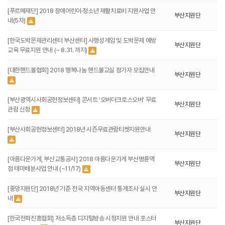
[푸르메재단] 2018 장애어린이·청소년 재활치료비 지원사업 안
부산지원단
내(5차)
[한국도박문제관리센터 부산센터] 사행성게임 및 도박문제 예방
부산지원단
교육 무료지원 안내 (~ 8.31. 까지)
[대한핸드볼협회] 2018 행복나눔 핸드볼교실 참가자 모집안내
부산지원단
[부산광역시사회공헌정보센터] 콘서트 '오버더크로스오버' 무료
부산지원단
관람 신청
[부산사회공헌정보센터] 2018년 시즌무료관람티켓지원안내
부산지원단
[아름다운가게, 부산교통공사] 2018 아름다운가게 부산명륜역
부산지원단
점 테마배분사업 안내 (~11/17)
[중앙지원단] 2018년 기준 전국 지역아동센터 통계조사 실시 안
부산지원단
내
[한국전파진흥협회] 저소득층 디지털방송 시청지원 안내 포스터
부산지원단