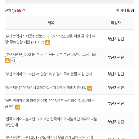
전체
1,355
건
페이지
9
/
91
제목
작성자
[부산광역시사회공헌정보센터] KNN '청소년을 위한 클래식 여
부산지원단
행' 무료관람 지원 (~11/17)
[부산지원단] 2021년 '내가 꿈꾸는 푸른 부산' 어린이 그림 대회
부산지원단
+5
[부산아이파크] '부산 vs 안양' 축구 경기 무료 관람 지원 안내
부산지원단
[중부재단]2018년 사회복지실무자 대학원학비지원사업
부산지원단
[국민권익위원회 청렴연수원] 2018년도 국민참여 청렴콘테츠
부산지원단
공모전
[한국타이어나눔재단] 2018년 한국타이어나눔재단 타이어나눔
부산지원단
사업안내
[부산발전연구원] 2017년도 하반기 무료 경제교육 지원 안내