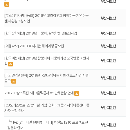
부산지원단
[부스러기사랑나눔회] 2018년 고려아연과 함께하는 지역아동
부산지원단
센터 환경조성사업
[한국장학재단] 2018년 다문화, 탈북학생 멘토링사업
부산지원단
[여행박사] 2018 복지기관 해외여행 공모전
부산지원단
[한국여성재단] 2018년 캄보디아 다문화가정 모국방문 지원사
부산지원단
업
[국민권익위원회] 2019년 국민권익위원회 민간보조사업 시행
부산지원단
공고
2017 바캉스특집 "개그홀릭콘서트" 단체관람 안내
부산지원단
[CJ도너스캠프] 스승의 날 기념 '영화 <4등>' 지역아동센터 종
부산지원단
사자 초청 안내
Re: [강다니엘 팬클럽 다니티] 차일드 1210 프로젝트 선
부산지원단
정결과 안내