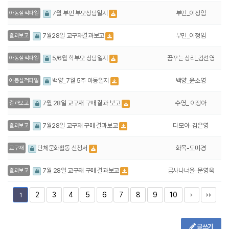
부민_이정임
7월 부민 부모상담일지
아동실적파일
부민_이정임
7월28일 교구재결과보고
결과보고
꿈꾸는 상리_김선영
5/6월 학부모 상담일지
아동실적파일
백양_윤소영
백양_7월 5주 아동일지
아동실적파일
수영_ 이정아
7월 28일 교구재 구매 결과 보고
결과보고
다모아-김은영
7월28일 교구재 구매 결과보고
결과보고
화목-도미경
단체문화활동 신청서
교구재
금사나너울-문영옥
7월 28일 교구재 구매 결과보고
결과보고
2
3
4
5
6
7
8
9
10
1
글쓰기