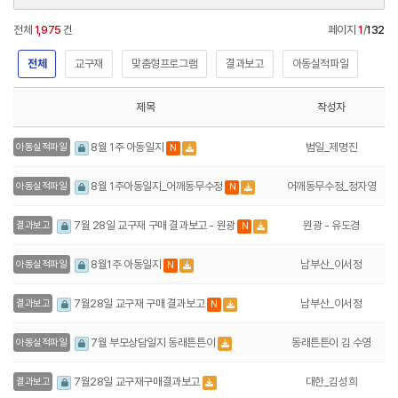
전체
1,975
건
페이지
1
/
132
전체
교구재
맞춤형프로그램
결과보고
아동실적파일
제목
작성자
범일_제명진
8월 1주 아동일지
아동실적파일
N
어깨동무수정_정자영
8월 1주아동일지_어깨동무수정
아동실적파일
N
원광 - 유도경
7월 28일 교구재 구매 결과보고 - 원광
결과보고
N
남부산_이서정
8월1주 아동일지
아동실적파일
N
남부산_이서정
7월28일 교구재 구매 결과보고
결과보고
N
동래튼튼이 김 수영
7월 부모상담일지 동래튼튼이
아동실적파일
대한_김성희
7월28일 교구재구매결과보고
결과보고