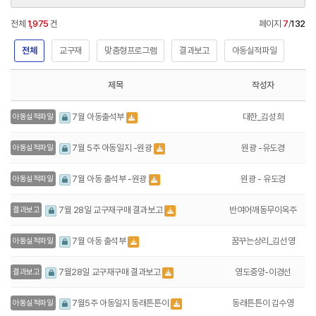
전체
1,975
건
페이지
7
/
132
전체
교구재
맞춤형프로그램
결과보고
아동실적파일
제목
작성자
대한_김성희
7월 아동출석부
아동실적파일
원광 -유도경
7월 5주 아동일지 -원광
아동실적파일
원광 - 유도경
7월 아동 출석부 -원광
아동실적파일
반여어깨동무이옥주
7월 28일 교구재구매 결과보고
결과보고
꿈꾸는상리_김선영
7월 아동 출석부
아동실적파일
영도중앙-이경선
7월28일 교구재구매 결과보고
결과보고
동래튼튼이 김수영
7월5주 아동일지 동래튼튼이
아동실적파일