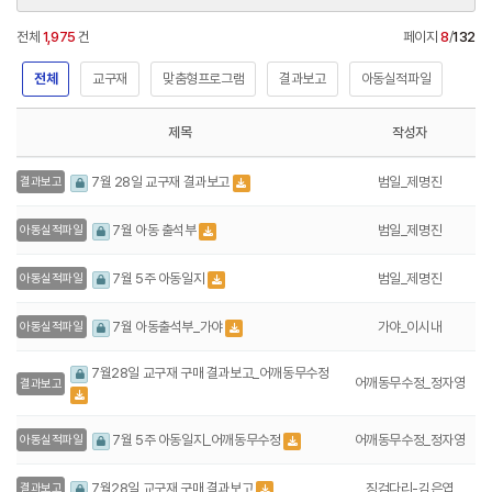
전체
1,975
건
페이지
8
/
132
전체
교구재
맞춤형프로그램
결과보고
아동실적파일
제목
작성자
범일_제명진
7월 28일 교구재 결과보고
결과보고
범일_제명진
7월 아동 출석부
아동실적파일
범일_제명진
7월 5주 아동일지
아동실적파일
가야_이시내
7월 아동출석부_가야
아동실적파일
7월28일 교구재 구매 결과보고_어깨동무수정
어깨동무수정_정자영
결과보고
어깨동무수정_정자영
7월 5주 아동일지_어깨동무수정
아동실적파일
징검다리-김은엽
7월28일 교구재 구매 결과보고
결과보고