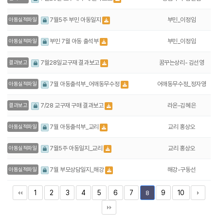
부민_이정임
7월5주 부민 아동일지
아동실적파일
부민_이정임
부민 7월 아동 출석부
아동실적파일
꿈꾸는상리- 김선영
7월28일교구재 결과보고
결과보고
어깨동무수정_정자영
7월 아동출석부_어깨동무수정
아동실적파일
라온-김혜은
7/28 교구재 구매 결과보고
결과보고
교리 홍상오
7월 아동출석부_교리
아동실적파일
교리 홍상오
7월5주 아동일지_교리
아동실적파일
해강-구동선
7월 부모상담일지_해강
아동실적파일
1
2
3
4
5
6
7
9
10
8