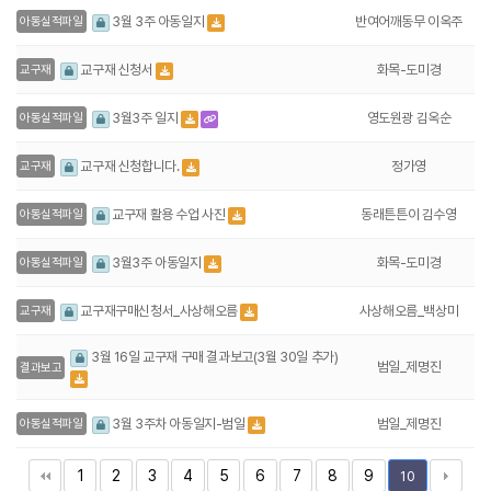
반여어깨동무 이옥주
3월 3주 아동일지
아동실적파일
화목-도미경
교구재 신청서
교구재
영도원광 김옥순
3월3주 일지
아동실적파일
정가영
교구재 신청합니다.
교구재
동래튼튼이 김수영
교구재 활용 수업 사진
아동실적파일
화목-도미경
3월3주 아동일지
아동실적파일
사상해오름_백상미
교구재구매신청서_사상해오름
교구재
3월 16일 교구재 구매 결과보고(3월 30일 추가)
범일_제명진
결과보고
범일_제명진
3월 3주차 아동일지-범일
아동실적파일
1
2
3
4
5
6
7
8
9
10