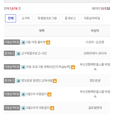
전체
1,974
건
페이지
10
/
132
전체
교구재
맞춤형프로그램
결과보고
아동실적파일
제목
작성자
다모아 -김은영
3월 아동 출석부
아동실적파일
오해피데이-유미숙
교구재결과보고-사진
결과보고
부산진행복한홈스쿨 박명
아동 프로그램 계획서(인지.학습능력)
아동실적파일
숙
영도원광
영도원광 정찬민 교재수령
결과보고
부산진행복한홈스쿨 박명
3월3주 아동일지
아동실적파일
숙
글로벌영재
3월3주차 아동일지
아동실적파일