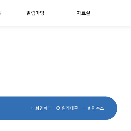
봄
알림마당
자료실
화면확대
원래대로
화면축소