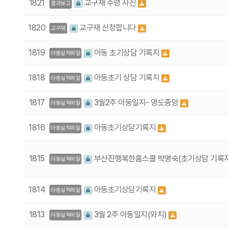
1821
교구재 수령 사진
결과보고
1820
교구재 신청합니다
교구재
1819
아동 초기상담 기록지
아동실적파일
1818
아동초기 상담 기록지
아동실적파일
1817
3월2주 아동일지- 영도중앙
아동실적파일
1816
아동초기상담기록지
아동실적파일
1815
부산진행복한홈스쿨 박명숙(초기상담 기록
아동실적파일
1814
아동초기상담기록지
아동실적파일
1813
3월 2주 아동일지(와치)
아동실적파일