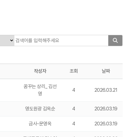
작성자
조회
날짜
꿈꾸는 상리_ 김선
4
2026.03.21
영
영도원광 김옥순
4
2026.03.19
금사-문영옥
4
2026.03.19