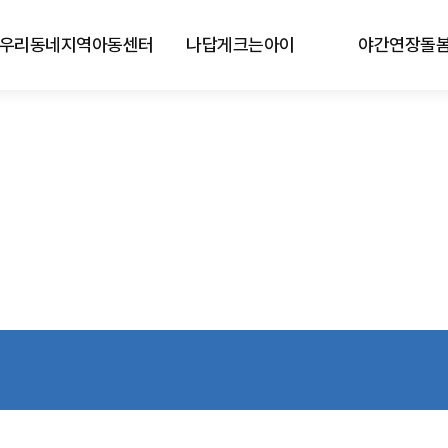
우리동네지역아동센터
나답게크는아이
야간연장돌