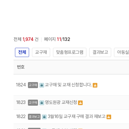
전체
1,974
건
페이지
11
/
132
전체
교구재
맞춤형프로그램
결과보고
아동실
번호
1824
교구재 및 교재 신청합니다.
교구재
1823
영도원광 교재신청
교구재
1822
3월16일 교구재 구매 결과 재보고
결과보고