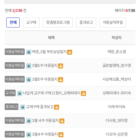
전체
2,036
건
페이지
9
/
136
전체
교구재
맞춤형프로그램
결과보고
아동실적파일
제목
작성자
백양_윤소영
백양_3월 부모상담일지
아동실적파일
글로벌영재_정가영
3월5주 아동일지
아동실적파일
사상해오름_백상미
3월5주 아동일지
아동실적파일
오해피데이-유미숙
나답게 교구재 구매 신청서_오해피데이
교구재
이레 박이숙
교재구매 결과보고
결과보고
더사랑_정자영
3월 4주 아동일지
아동실적파일
다모아-김은영
3월4주 아동일지
아동실적파일