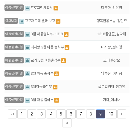
다모아-김은영
프로그램계획서
아동실적파일
행복한공부방-김현주
교구재구매 결과 보고
결과보고
1318꿈앤꾼_김다해
3월 아동출석부- 1318
아동실적파일
더사랑_정자영
더사랑 3월 아동 출석부
아동실적파일
교리 홍상오
교리_3월 아동출석부
아동실적파일
남부산_이서정
3월 아동 출석부
아동실적파일
글로벌영재_정가영
3월아동출석부
아동실적파일
가야_이시내
3월 아동 출석부
아동실적파일
1
2
3
4
5
6
7
8
10
9