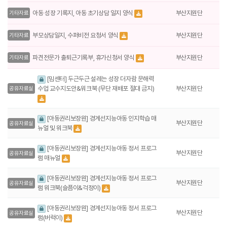
부산지원단
아동 성장 기록지, 아동 초기상담 일지 양식
기타자료
부산지원단
부모상담일지, 수퍼비전 요청서 양식
기타자료
부산지원단
파견전문가 출퇴근기록부, 휴가신청서 양식
기타자료
[밈센터] 두근두근 설레는 성장 더자람 문해력
수업 교수지도안&워크북 (무단 재배포 절대 금지)
부산지원단
공유자료실
[아동권리보장원] 경계선지능아동 인지학습 매
부산지원단
공유자료실
뉴얼 및 워크북
[아동권리보장원] 경계선지능아동 정서 프로그
부산지원단
공유자료실
램 매뉴얼
[아동권리보장원] 경계선지능아동 정서 프로그
부산지원단
공유자료실
램 워크북(슬픔이&걱정이)
[아동권리보장원] 경계선지능아동 정서 프로그
부산지원단
공유자료실
램(버럭이)