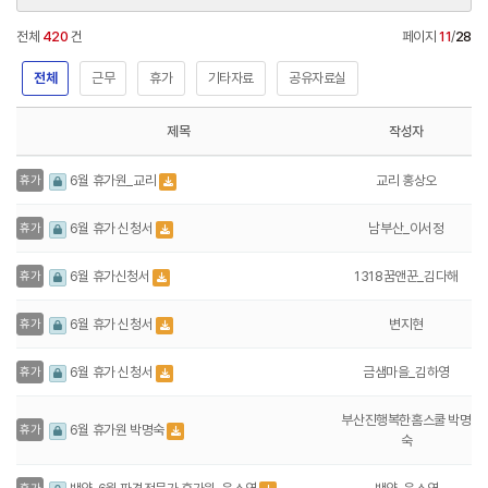
전체
420
건
페이지
11
/
28
전체
근무
휴가
기타자료
공유자료실
제목
작성자
교리 홍상오
6월 휴가원_교리
휴가
남부산_이서정
6월 휴가 신청서
휴가
1318꿈앤꾼_김다해
6월 휴가신청서
휴가
변지현
6월 휴가 신청서
휴가
금샘마을_김하영
6월 휴가 신청서
휴가
부산진행복한홈스쿨 박명
6월 휴가원 박명숙
휴가
숙