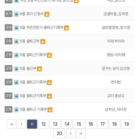
백양_윤소영
백양_6월 파견전문가 휴가원_윤소영
휴가
금샘마을_김하영
6월 휴가 신청서
휴가
글로벌영재_정가영
5월 파견전문가 출퇴근기록부
근무
이레 박이숙
5월 출퇴근부
근무
명정-이지혜
5월 출퇴근기록부
근무
꿈꾸는 상리 김선영
5월 출근부
근무
변지현
5월 출퇴근기록부
근무
교리 홍상오
5월 출퇴근기록부
근무
남부산_이서정
5월 출퇴근 기록부
근무
12
13
14
15
16
17
18
19
11
20