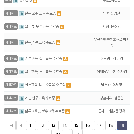
부민_이정임
휴가신청
휴가
와치 장명진
실무 보수 교육 수료증
기타자료
백양_윤소영
실무 및 보수교육 수료증
기타자료
부산진행복한홈스쿨 박명
실무,기본교육 수료증
기타자료
숙
온드림 - 김미영
기본교육. 실무교육 수료증
기타자료
어깨동무수정_정자영
실무교육, 보수교육 수료증
기타자료
남부산_이서정
실무교육 및 보수교육 수료증
기타자료
징검다리-김은엽
기본.실무교육 수료증
기타자료
금사나너울-문영옥
실무교육및 보수교육 수료증
기타자료
11
12
13
14
15
16
17
18
19