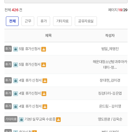
전체
426
건
페이지
19
/
29
전체
근무
휴가
기타자료
공유자료실
제목
작성자
범일_제명진
5월 휴가신청서
휴가
해운대청소년방과후아카
5월 휴가신청서
휴가
데미-정…
장대현_김미경
4월 휴가 신청서
휴가
징검다리-김은엽
4월 휴가신청서
휴가
온드림 - 김미영
4월 휴가 신청서
휴가
영도원광 / 김옥순
기본/ 실무교육 수료증
기타자료