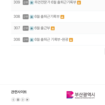
309
파견전문가 6월 출퇴근기록부
근무
308
6월 출퇴근기록부
근무
307
6월 출근부
근무
306
6월 출퇴근 기록부-원광
근무
다음
맨끝
관련사이트