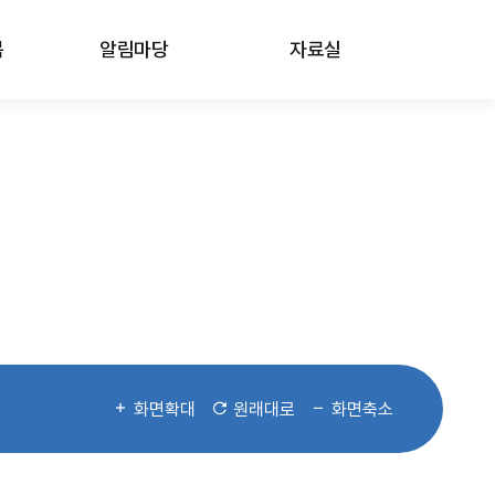
봄
알림마당
자료실
화면확대
원래대로
화면축소