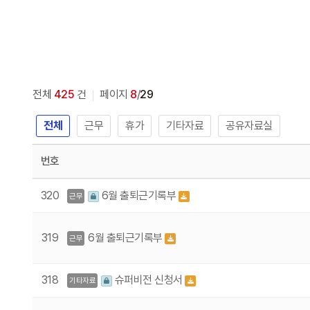
전체
425
건
페이지
8
/
29
전체
근무
휴가
기타자료
공유자료실
번호
320
6월 출퇴근기록부
근무
319
6월 출퇴근기록부
근무
318
슈퍼비전 신청서
기타자료