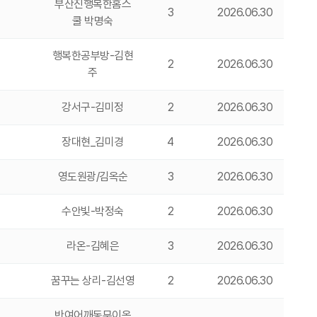
부산진행복한홈스
3
2026.06.30
쿨 박명숙
행복한공부방-김현
2
2026.06.30
주
강서구-김미정
2
2026.06.30
장대현_김미경
4
2026.06.30
영도원광/김옥순
3
2026.06.30
수안빛-박정숙
2
2026.06.30
라온-김혜은
3
2026.06.30
꿈꾸는 상리-김선영
2
2026.06.30
반여어깨동무이옥