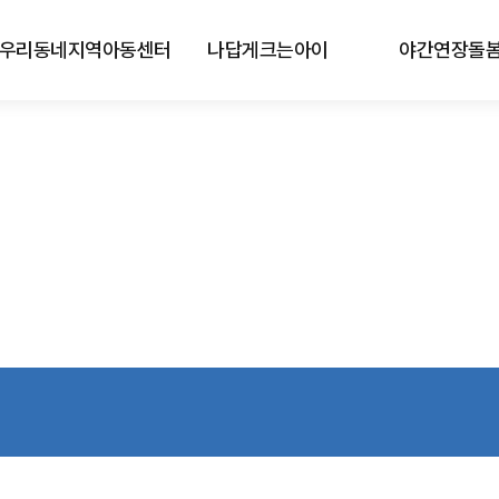
우리동네지역아동센터
나답게크는아이
야간연장돌