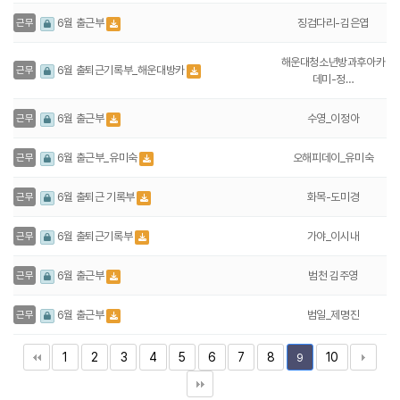
징검다리-김은엽
6월 출근부
근무
해운대청소년방과후아카
6월 출퇴근기록부_해운대방카
근무
데미-정…
수영_이정아
6월 출근부
근무
오해피데이_유미숙
6월 출근부_유미숙
근무
화목-도미경
6월 출퇴근 기록부
근무
가야_이시내
6월 출퇴근기록부
근무
범천 김주영
6월 출근부
근무
범일_제명진
6월 출근부
근무
1
2
3
4
5
6
7
8
10
9