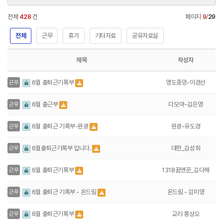
전체
428
건
페이지
9
/
29
전체
근무
휴가
기타자료
공유자료실
제목
작성자
영도중앙-이경선
6월 출퇴근기록부
근무
다모아-김은영
6월 출근부
근무
원광-유도경
6월 출퇴근 기록부-원광
근무
대한_김성희
6월출퇴근기록부 입니다.
근무
1318꿈앤꾼_김다해
6월 출퇴근기록부
근무
온드림 - 김미영
6월 출퇴근 기록부 - 온드림
근무
교리 홍상오
6월 출퇴근기록부
근무