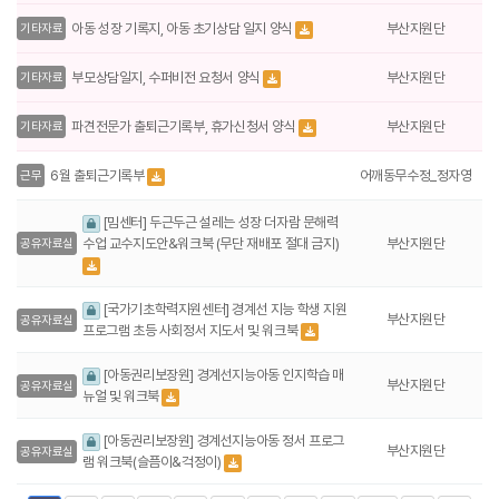
부산지원단
아동 성장 기록지, 아동 초기상담 일지 양식
기타자료
부산지원단
부모상담일지, 수퍼비전 요청서 양식
기타자료
부산지원단
파견전문가 출퇴근기록부, 휴가신청서 양식
기타자료
어깨동무수정_정자영
6월 출퇴근기록부
근무
[밈센터] 두근두근 설레는 성장 더자람 문해력
수업 교수지도안&워크북 (무단 재배포 절대 금지)
부산지원단
공유자료실
[국가기초학력지원센터] 경계선 지능 학생 지원
부산지원단
공유자료실
프로그램 초등 사회정서 지도서 및 워크북
[아동권리보장원] 경계선지능아동 인지학습 매
부산지원단
공유자료실
뉴얼 및 워크북
[아동권리보장원] 경계선지능아동 정서 프로그
부산지원단
공유자료실
램 워크북(슬픔이&걱정이)