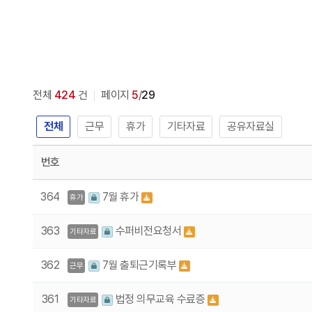
전체
424
건
페이지
5
/
29
전체
근무
휴가
기타자료
공유자료실
번호
364
7월 휴가
휴가
363
수퍼비전요청서
기타자료
362
7월 출퇴근기록부
근무
361
법정 의무교육 수료증
기타자료