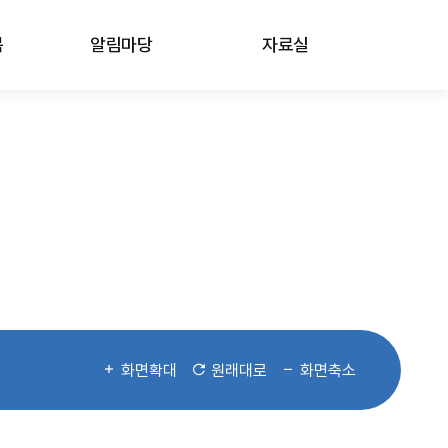
봄
알림마당
자료실
화면확대
원래대로
화면축소