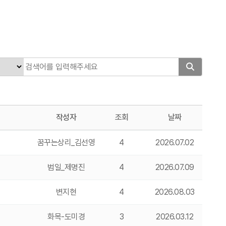
작성자
조회
날짜
꿈꾸는상리_김선영
4
2026.07.02
범일_제명진
4
2026.07.09
변지현
4
2026.08.03
화목-도미경
3
2026.03.12