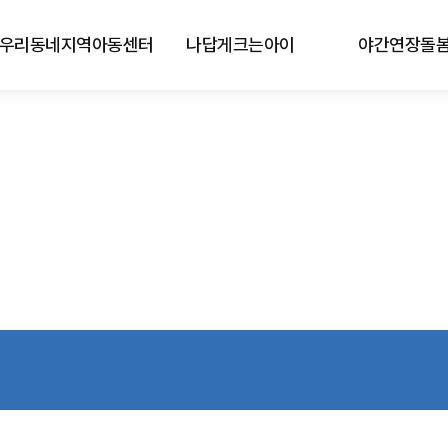
우리동네지역아동센터
나답게크는아이
야간연장돌