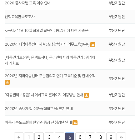
2020 종사자별 교육 이수 안내
부산지원단
선택교육만족도조사
부산지원단
<공지> 11월 10일 화요일 교육인터넷끊김에 대한 사과문
부산지원단
2020년 지역아동센터 시설장/생활복지사 의무교육(필수)
부산지원단
[아동권리보장원] 온택트시대, 온라인에서의 아동권리 : 위기에
부산지원단
서 기회로
2020년 지역아동센터 구군협의회 연계 교육기준 및 안내수칙
부산지원단
[아동권리보장원] 사이버교육 홈페이지 이용방법 안내
부산지원단
2020년 종사자 필수교육(집합교육) 연기 안내
부산지원단
아동기 분노조절의 원인과 증상 신청명단 안내
부산지원단
1
2
3
4
6
7
8
9
5