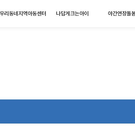
우리동네지역아동센터
나답게크는아이
야간연장돌