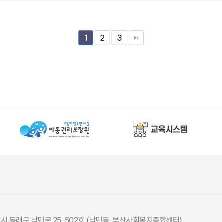
2
3
1
광역시 동래구 낙민로 25, 502호 (낙민동, 부산사회복지종합센터)