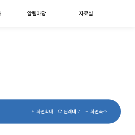
봄
알림마당
자료실
화면확대
원래대로
화면축소