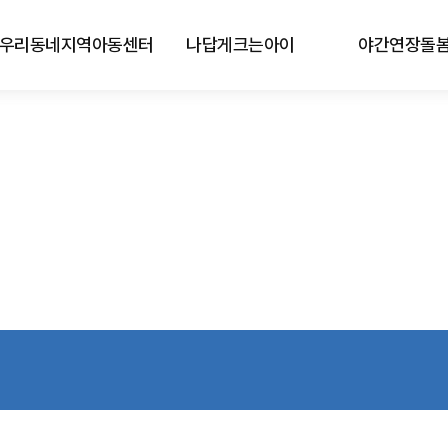
우리동네지역아동센터
나답게크는아이
야간연장돌