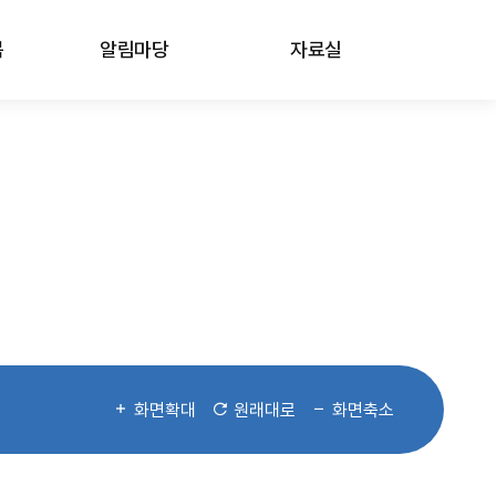
봄
알림마당
자료실
화면확대
원래대로
화면축소