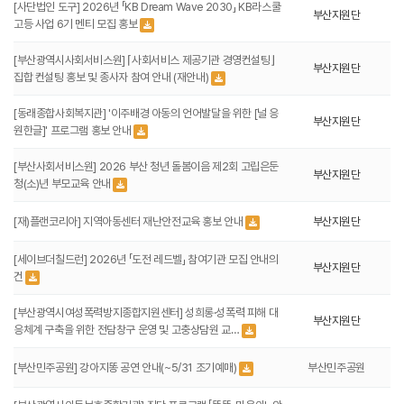
[사단법인 도구] 2026년 「KB Dream Wave 2030」 KB라스쿨
부산지원단
고등 사업 6기 멘티 모집 홍보
[부산광역시사회서비스원] ⌈사회서비스 제공기관 경영컨설팅⌋
부산지원단
집합 컨설팅 홍보 및 종사자 참여 안내 (재안내)
[동래종합사회복지관] '이주배경 아동의 언어발달을 위한 [널 응
부산지원단
원한글]' 프로그램 홍보 안내
[부산사회서비스원] 2026 부산 청년 돌봄이음 제2회 고립은둔
부산지원단
청(소)년 부모교육 안내
[재)플랜코리아] 지역아동센터 재난안전교육 홍보 안내
부산지원단
[세이브더칠드런] 2026년 「도전 레드벨」 참여기관 모집 안내의
부산지원단
건
[부산광역시여성폭력방지종합지원센터] 성희롱·성폭력 피해 대
부산지원단
응체계 구축을 위한 전담창구 운영 및 고충상담원 교…
[부산민주공원] 강아지똥 공연 안내(~5/31 조기예매)
부산민주공원