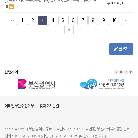
[부산광역시아동보호종합기관] 집단 프로그램 「똑똑, 마음아!」 안
부산지원단
내
1
2
4
5
6
7
8
9
10
3
글쓰기
관련사이트
이메일무단수집거부
찾아오시는길
주소 : (47880) 부산광역시 동래구 낙민로 25, 502호 (낙민동, 부산사회복지종합센터)
전화 : 051-555-3020 (메인) / 051-555-3029 (나답게 크는 아이)