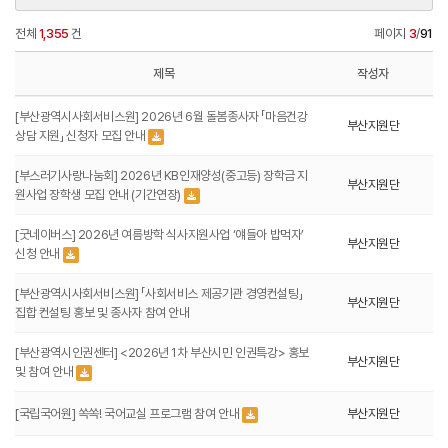
전체
1,355
건
페이지
3
/
91
제목
작성자
[부산광역시사회서비스원] 2026년 6월 돌봄종사자 「마음건강
부산지원단
상담 지원」 신청자 모집 안내
[부스러기사랑나눔회] 2026년 KB인재양성(중고등) 장학금 지
부산지원단
원사업 장학생 모집 안내 (기간연장)
[굿네이버스] 2026년 여름방학 식사지원사업 ‘얘들아 밥먹자’
부산지원단
신청 안내
[부산광역시사회서비스원] 「사회서비스 제공기관 경영컨설팅」
부산지원단
집합 컨설팅 홍보 및 종사자 참여 안내
[부산광역시인권센터] <2026년 1차 부산시민 인권특강> 홍보
부산지원단
및 참여 안내
[국립국어원] 쏙쏙! 국어교실 프로그램 참여 안내
부산지원단