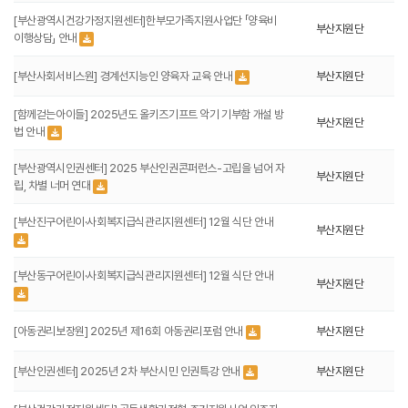
[부산광역시건강가정지원센터]한부모가족지원사업단 「양육비
부산지원단
이행상담」 안내
[부산사회서비스원] 경계선지능인 양육자 교육 안내
부산지원단
[함께걷는아이들] 2025년도 올키즈기프트 악기 기부함 개설 방
부산지원단
법 안내
[부산광역시인권센터] 2025 부산인권콘퍼런스-고립을 넘어 자
부산지원단
립, 차별 너머 연대
[부산진구어린이·사회복지급식관리지원센터] 12월 식단 안내
부산지원단
[부산동구어린이·사회복지급식관리지원센터] 12월 식단 안내
부산지원단
[아동권리보장원] 2025년 제16회 아동권리포럼 안내
부산지원단
[부산인권센터] 2025년 2차 부산시민 인권특강 안내
부산지원단