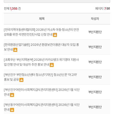
전체
1,355
건
페이지
7
/
91
제목
작성자
[전국지역아동센터협의회] 2026년 저소득 아동·청소년의 안전
부산지원단
강화를 위한 석면안전진단사업 신청 안내
[한국환경산업기술원] 2026년 환경보건이용권 대상자 모집 홍
부산지원단
보 안내
[초록우산 부산지역본부] 2026년 카카오뱅크 위기영아 지원사
부산지원단
업 진행 안내 및 대상자 추천 홍보 안내
[부산진구 부전청소년센터 청소년기자단] 청소년신문 '아고라'
부산지원단
홍보 및 공유
[부산진구어린이·사회복지급식관리지원센터] 2026년 1월 식단
부산지원단
안내
[부산동구어린이·사회복지급식관리지원센터] 2026년 1월 식단
부산지원단
안내