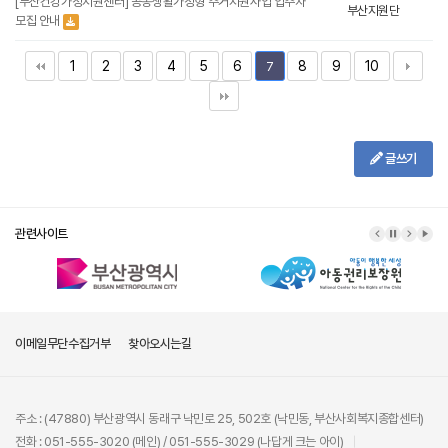
[부산건강가정지원센터] 공동생활가정형 주거지원사업 입주자
부산지원단
모집 안내
1
2
3
4
5
6
8
9
10
7
글쓰기
관련사이트
이메일무단수집거부
찾아오시는길
주소 : (47880) 부산광역시 동래구 낙민로 25, 502호 (낙민동, 부산사회복지종합센터)
전화 : 051-555-3020 (메인) / 051-555-3029 (나답게 크는 아이)