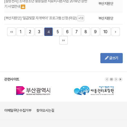
[삼성전자] 소아청소년 중증질환 치료비지원사업 2018년 상반
부산지원단
기 사업안내
[부산지원단] ‘일곱빛깔 자개박이’ 프로그램 신청 (마감)
부산지원단
+13
1
2
3
5
6
7
8
9
10
4
글쓰기
관련사이트
이메일무단수집거부
찾아오시는길