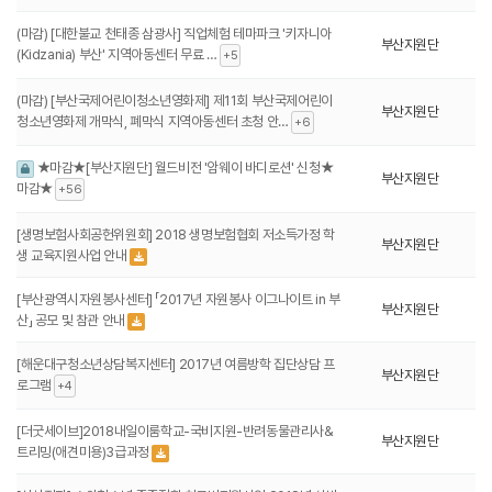
(마감) [대한불교 천태종 삼광사] 직업체험 테마파크 '키자니아
부산지원단
(Kidzania) 부산' 지역아동센터 무료 …
+5
(마감) [부산국제어린이청소년영화제] 제11회 부산국제어린이
부산지원단
청소년영화제 개막식, 폐막식 지역아동센터 초청 안…
+6
★마감★[부산지원단] 월드비전 '암웨이 바디로션' 신청★
부산지원단
마감★
+56
[생명보험사회공헌위원회] 2018 생명보험협회 저소득가정 학
부산지원단
생 교육지원사업 안내
[부산광역시자원봉사센터] 「2017년 자원봉사 이그나이트 in 부
부산지원단
산」 공모 및 참관 안내
[해운대구청소년상담복지센터] 2017년 여름방학 집단상담 프
부산지원단
로그램
+4
[더굿세이브]2018내일이룸학교-국비지원-반려동물관리사&
부산지원단
트리밍(애견미용)3급과정