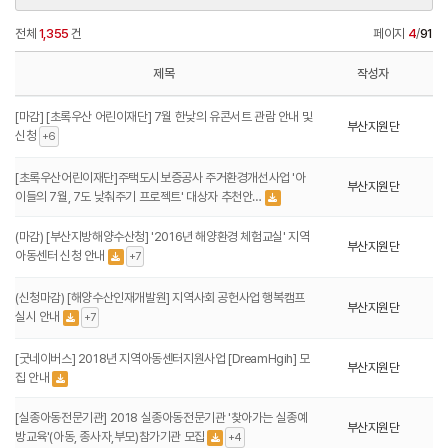
전체
1,355
건
페이지
4
/
91
제목
작성자
[마감] [초록우산 어린이재단] 7월 한낮의 유콘서트 관람 안내 및
부산지원단
신청
+6
[초록우산어린이재단]주택도시보증공사 주거환경개선사업 '아
부산지원단
이들의 7월, 7도 낮춰주기 프로젝트' 대상자 추천안…
(마감) [부산지방해양수산청] '2016년 해양환경 체험교실' 지역
부산지원단
아동센터 신청 안내
+7
(신청마감) [해양수산인재개발원] 지역사회 공헌사업 행복캠프
부산지원단
실시 안내
+7
[굿네이버스] 2018년 지역아동센터지원사업 [DreamHgih] 모
부산지원단
집 안내
[실종아동전문기관] 2018 실종아동전문기관 '찾아가는 실종예
부산지원단
방교육'(아동, 종사자,부모)참가기관 모집
+4