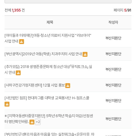
전체
1,355
건
페이지
5
/
91
제목
작성자
[아이들과 미래재단]아동·청소년 의료비 지원사업 “러브아이”
부산지원단
사업 안내
[부산광역시]2019년 아동(학생) 치과주치의 사업 안내
부산지원단
(추가모집) 2018 생명존중문화제 청소년 대상「뮤직토크쇼」 실
부산지원단
시 안내
[사하구건강가정지원센터] 12월 사업 홍보
부산지원단
[사단법인 점프] 현대차그룹 대학생 교육봉사단 H-점프스쿨
부산지원단
※ [지역아동센터중앙지원단] 5학년 6학년 학습지 마감/선정센
부산지원단
터 명단확인바람.
+2
[부산반빈곤센터] 마음과 마음을 잇는 실천워크숍<은둔이웃, 마