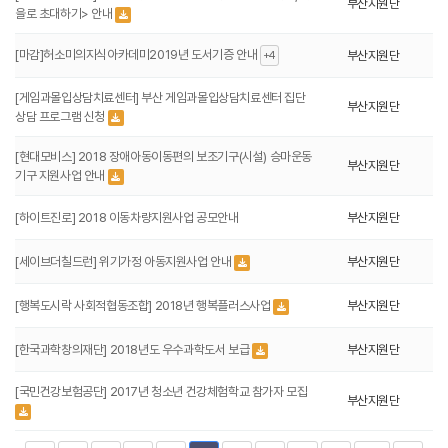
부산지원단
을로 초대하기> 안내
[마감]허소미의지식아카데미2019년 도서기증 안내
부산지원단
+4
[게임과몰입상담치료센터] 부산 게임과몰입상담치료센터 집단
부산지원단
상담 프로그램 신청
[현대모비스] 2018 장애아동이동편의 보조기구(시설) 승마운동
부산지원단
기구 지원사업 안내
[하이트진로] 2018 이동차량지원사업 공모안내
부산지원단
[세이브더칠드런] 위기가정 아동지원사업 안내
부산지원단
[행복도시락 사회적협동조합] 2018년 행복플러스사업
부산지원단
[한국과학창의재단] 2018년도 우수과학도서 보급
부산지원단
[국민건강보험공단] 2017년 청소년 건강체험학교 참가자 모집
부산지원단