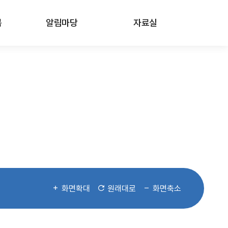
봄
알림마당
자료실
화면확대
원래대로
화면축소