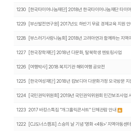
1230
[한국타이어나눔재단] 2018년 한국타이어나눔재단 타이
1229
[부산발전연구원] 2017년도 하반기 무료 경제교육 지원 
1228
[부스러기사랑나눔회] 2018년 고려아연과 함께하는 지
1227
[한국장학재단] 2018년 다문화, 탈북학생 멘토링사업
1226
[여행박사] 2018 복지기관 해외여행 공모전
1225
[한국여성재단] 2018년 캄보디아 다문화가정 모국방문 
1224
[국민권익위원회] 2019년 국민권익위원회 민간보조사업
1223
2017 바캉스특집 "개그홀릭콘서트" 단체관람 안내
1222
[CJ도너스캠프] 스승의 날 기념 '영화 <4등>' 지역아동센