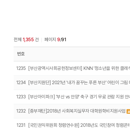
전체
1,355
건
페이지
9
/
91
번호
1235
[부산광역시사회공헌정보센터] KNN '청소년을 위한 클래식 여
1234
[부산지원단] 2021년 '내가 꿈꾸는 푸른 부산' 어린이 그림
1233
[부산아이파크] '부산 vs 안양' 축구 경기 무료 관람 지원 안
1232
[중부재단]2018년 사회복지실무자 대학원학비지원사업
1231
[국민권익위원회 청렴연수원] 2018년도 국민참여 청렴콘