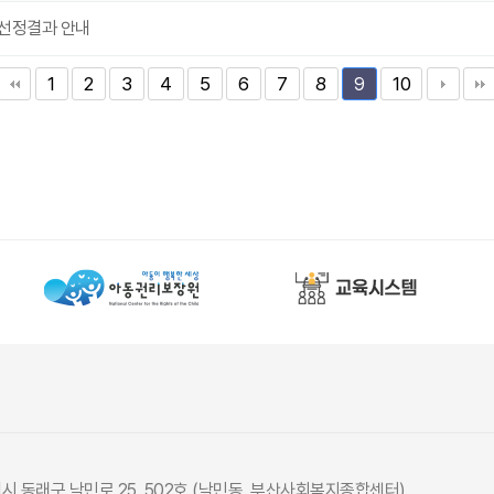
트 선정결과 안내
1
2
3
4
5
6
7
8
10
9
광역시 동래구 낙민로 25, 502호 (낙민동, 부산사회복지종합센터)