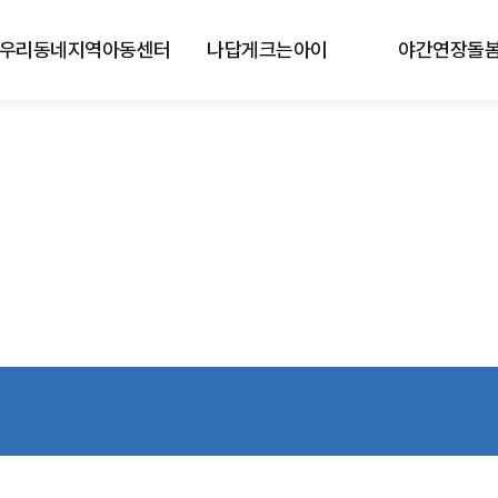
우리동네지역아동센터
나답게크는아이
야간연장돌