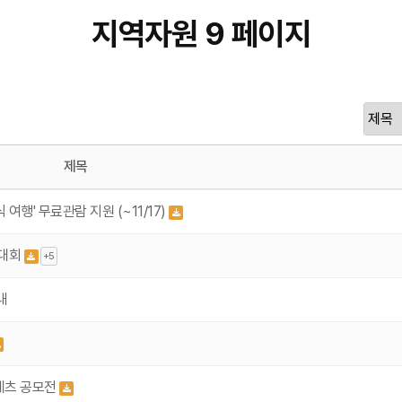
지역자원 9 페이지
제목
행' 무료관람 지원 (~11/17)
 대회
+5
내
테츠 공모전