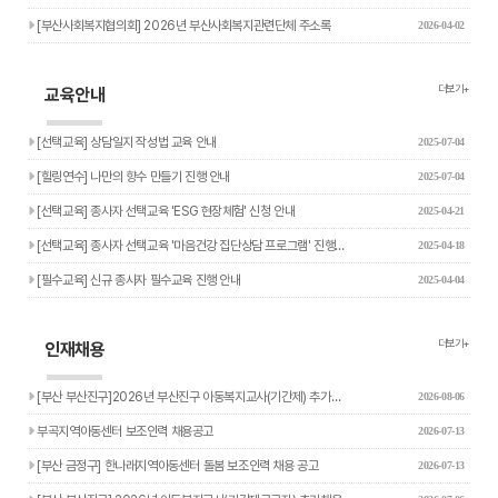
[부산사회복지협의회] 2026년 부산사회복지관련단체 주소록
2026-04-02
더보기+
교육안내
[선택교육] 상담일지 작성법 교육 안내
2025-07-04
[힐링연수] 나만의 향수 만들기 진행 안내
2025-07-04
[선택교육] 종사자 선택교육 'ESG 현장체험' 신청 안내
2025-04-21
[선택교육] 종사자 선택교육 '마음건강 집단상담 프로그램' 진행…
2025-04-18
[필수교육] 신규 종사자 필수교육 진행 안내
2025-04-04
더보기+
인재채용
[부산 부산진구]2026년 부산진구 아동복지교사(기간제) 추가…
2026-08-06
부곡지역아동센터 보조인력 채용공고
2026-07-13
[부산 금정구] 한나래지역아동센터 돌봄 보조인력 채용 공고
2026-07-13