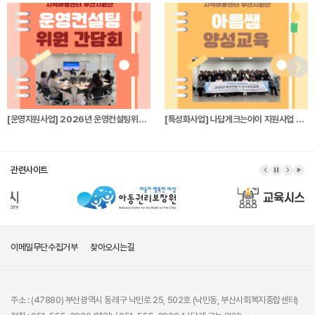
[운영지원사업] 2026년 운영컨설팅위원 간…
[특성화사업] 나답게크는아이 지원사업 파견전…
관련사이트
이메일무단수집거부
찾아오시는길
주소 : (47880) 부산광역시 동래구 낙민로 25, 502호 (낙민동, 부산사회복지종합센터)