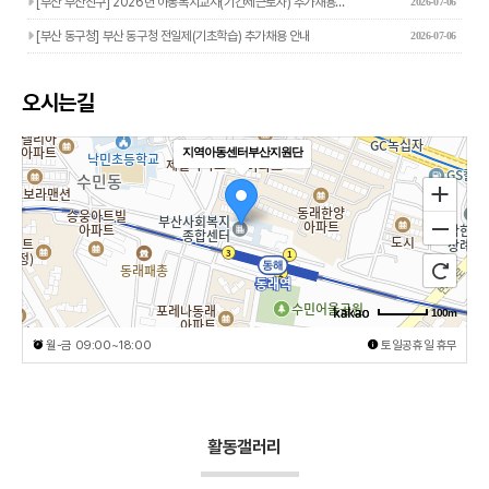
[부산 부산진구] 2026년 아동복지교사(기간제근로자) 추가채용…
2026-07-06
[부산 동구청] 부산 동구청 전일제(기초학습) 추가채용 안내
2026-07-06
오시는길
지역아동센터부산지원단
100m
월-금 09:00~18:00
토일공휴일 휴무
활동갤러리