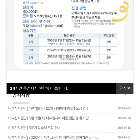
우리동네돌봄지도
교육신청
24
24
시간 동안 다시 열람하지 않습니다.
시간 동안 다시 열람하지 않습니다.
닫기
닫기
나답게 크는 아이
야간연장돌봄
24
시간 동안 다시 열람하지 않습니다.
닫기
더보기+
공지사항
[부산지원단] 4분기(9월~12월) 사회복지실습생 모집 안내
2026-06-29
[부산지원단] 6월 9일(화) 내부행사에 따른 민원 응대 지연 …
2026-06-08
[부산지원단] 3분기 실습생 모집 안내
2026-05-18
[부산지원단] 2026년 나답게크는아이 지원사업 참여기관 및 아…
2026-04-02