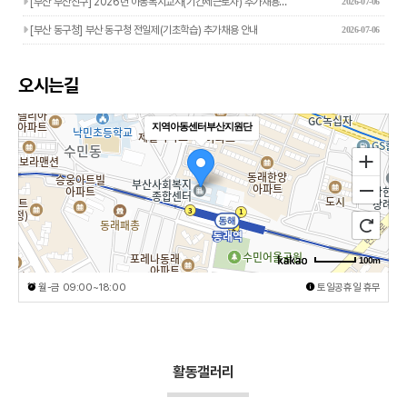
[부산 부산진구] 2026년 아동복지교사(기간제근로자) 추가채용…
2026-07-06
[부산 동구청] 부산 동구청 전일제(기초학습) 추가채용 안내
2026-07-06
오시는길
지역아동센터부산지원단
100m
월-금 09:00~18:00
토일공휴일 휴무
활동갤러리