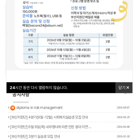
우리동네돌봄지도
교육신청
24
24
시간 동안 다시 열람하지 않습니다.
시간 동안 다시 열람하지 않습니다.
닫기
닫기
나답게 크는 아이
야간연장돌봄
24
시간 동안 다시 열람하지 않습니다.
닫기
더보기+
공지사항
새글
diploma in risk management
N
2026-08-07
[부산지원단] 4분기(9월~12월) 사회복지실습생 모집 안내
2026-06-29
[부산지원단] 6월 9일(화) 내부행사에 따른 민원 응대 지연 …
2026-06-08
[부산지원단] 3분기 실습생 모집 안내
2026-05-18