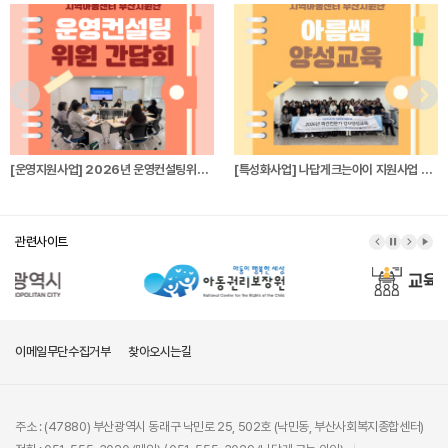
[운영지원사업] 2026년 운영컨설팅위원 간…
[특성화사업] 나답게크는아이 지원사업 파견전…
관련사이트
이메일무단수집거부
찾아오시는길
주소 : (47880) 부산광역시 동래구 낙민로 25, 502호 (낙민동, 부산사회복지종합센터)