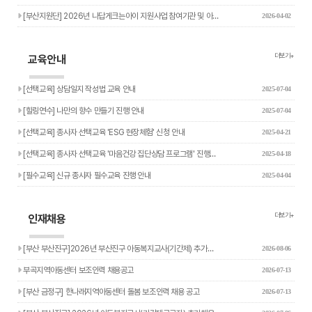
[부산지원단] 2026년 나답게크는아이 지원사업 참여기관 및 아…
2026-04-02
더보기+
교육안내
[선택교육] 상담일지 작성법 교육 안내
2025-07-04
[힐링연수] 나만의 향수 만들기 진행 안내
2025-07-04
[선택교육] 종사자 선택교육 'ESG 현장체험' 신청 안내
2025-04-21
[선택교육] 종사자 선택교육 '마음건강 집단상담 프로그램' 진행…
2025-04-18
[필수교육] 신규 종사자 필수교육 진행 안내
2025-04-04
더보기+
인재채용
[부산 부산진구]2026년 부산진구 아동복지교사(기간제) 추가…
2026-08-06
부곡지역아동센터 보조인력 채용공고
2026-07-13
[부산 금정구] 한나래지역아동센터 돌봄 보조인력 채용 공고
2026-07-13