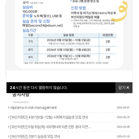
우리동네돌봄지도
교육신청
24
24
시간 동안 다시 열람하지 않습니다.
시간 동안 다시 열람하지 않습니다.
닫기
닫기
나답게 크는 아이
야간연장돌봄
24
시간 동안 다시 열람하지 않습니다.
닫기
더보기+
공지사항
diploma in risk management
2026-08-07
[부산지원단] 4분기(9월~12월) 사회복지실습생 모집 안내
2026-06-29
[부산지원단] 6월 9일(화) 내부행사에 따른 민원 응대 지연 …
2026-06-08
[부산지원단] 3분기 실습생 모집 안내
2026-05-18