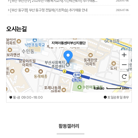
[부산 부산진구] 2026년 아동복지교사(기간제근로자) 추가채용…
2026-07-06
[부산 동구청] 부산 동구청 전일제(기초학습) 추가채용 안내
2026-07-06
오시는길
지역아동센터부산지원단
100m
월-금 09:00~18:00
토일공휴일 휴무
활동갤러리