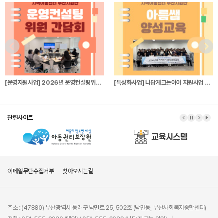
[운영지원사업] 2026년 운영컨설팅위원 간…
[특성화사업] 나답게크는아이 지원사업 파견전…
관련사이트
이메일무단수집거부
찾아오시는길
주소 : (47880) 부산광역시 동래구 낙민로 25, 502호 (낙민동, 부산사회복지종합센터)