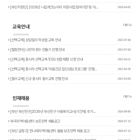
[부산지원단] 2026년 나답게크는아이 지원사업 참여기관 및 아…
2026-04-02
더보기+
교육안내
[선택교육] 상담일지 작성법 교육 안내
2025-07-04
[힐링연수] 나만의 향수 만들기 진행 안내
2025-07-04
[선택교육] 종사자 선택교육 'ESG 현장체험' 신청 안내
2025-04-21
[선택교육] 종사자 선택교육 '마음건강 집단상담 프로그램' 진행…
2025-04-18
[필수교육] 신규 종사자 필수교육 진행 안내
2025-04-04
더보기+
인재채용
[부산 부산진구]2026년 부산진구 아동복지교사(기간제) 추가…
2026-08-06
부곡지역아동센터 보조인력 채용공고
2026-07-13
[부산 금정구] 한나래지역아동센터 돌봄 보조인력 채용 공고
2026-07-13