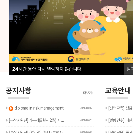
부산지역 16개 구·군의 모든 지역아동센터, 협동돌봄센터
부산지역 16개 구·군의 모든 지역아동센터, 협동돌봄센터
아이들의 성장과 돌봄이 흔들리지 않도록 현장의 곁에서 
아이들의 성장과 돌봄이 흔들리지 않도록 현장의 곁에서 
02
02
24
시간 동안 다시 열람하지 않습니다.
닫
공지사항
교육안내
더보기+
새글
diploma in risk management
[선택교육] 상담
2026-08-07
N
[부산지원단] 4분기(9월~12월) 사회복지실습생 모집 안내
[힐링연수] 나만의
2026-06-29
[부산지원단] 6월 9일(화) 내부행사에 따른 민원 응대 지연 …
[선택교육] 종사자 선택교육
2026-06-08