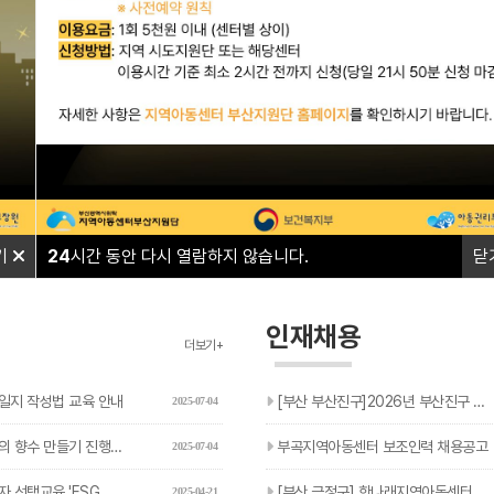
와 함께하며
와 함께하며
따뜻한 울타리가 되겠습니다.
따뜻한 울타리가 되겠습니다.
기
24
시간 동안 다시 열람하지 않습니다.
닫
인재채용
더보기+
일지 작성법 교육 안내
[부산 부산진구]2026년 부산진구 아동복지교사(기간제) 추가…
2025-07-04
 향수 만들기 진행 안내
부곡지역아동센터 보조인력 채용공고
2025-07-04
 'ESG 현장체험' 신청 안내
[부산 금정구] 한나래지역아동센터 돌봄 보조인력 채용 공고
2025-04-21