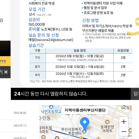
나답게 크는 아이
야간연장돌봄
기
오시는길
24
시간 동안 다시 열람하지 않습니다.
닫
더보기+
지역아동센터부산지원단
2026-08-06
2026-07-13
2026-07-13