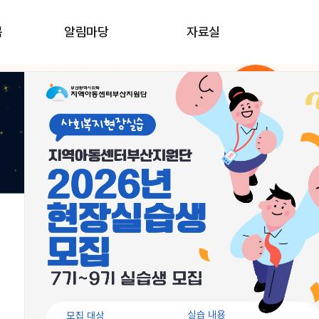
봄
알림마당
자료실
우리동네돌봄지도
교육신청