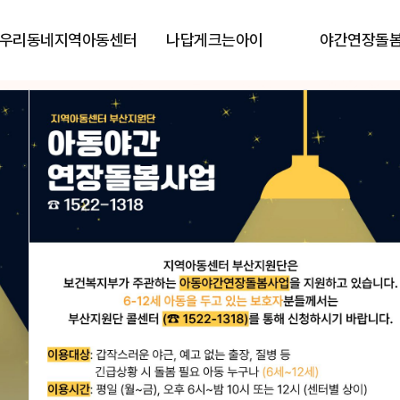
우리동네지역아동센터
나답게크는아이
야간연장돌
단
단
이 함께합니다.
이 함께합니다.