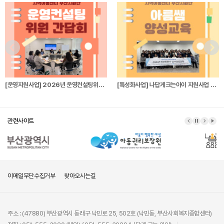
[운영지원사업] 2026년 운영컨설팅위원 간…
[특성화사업] 나답게크는아이 지원사업 파견전…
관련사이트
이메일무단수집거부
찾아오시는길
주소 : (47880) 부산광역시 동래구 낙민로 25, 502호 (낙민동, 부산사회복지종합센터)