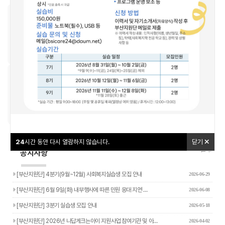
우리동네돌봄지도
교육신청
24
24
시간 동안 다시 열람하지 않습니다.
시간 동안 다시 열람하지 않습니다.
닫기
닫기
나답게 크는 아이
야간연장돌봄
24
시간 동안 다시 열람하지 않습니다.
닫기
더보기+
공지사항
[부산지원단] 4분기(9월~12월) 사회복지실습생 모집 안내
2026-06-29
[부산지원단] 6월 9일(화) 내부행사에 따른 민원 응대 지연 …
2026-06-08
[부산지원단] 3분기 실습생 모집 안내
2026-05-18
[부산지원단] 2026년 나답게크는아이 지원사업 참여기관 및 아…
2026-04-02