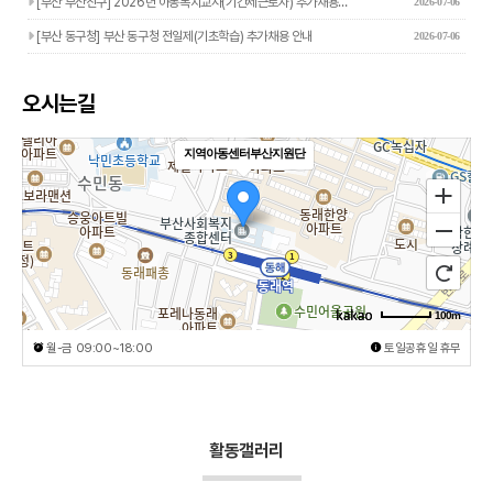
[부산 부산진구] 2026년 아동복지교사(기간제근로자) 추가채용…
2026-07-06
[부산 동구청] 부산 동구청 전일제(기초학습) 추가채용 안내
2026-07-06
오시는길
지역아동센터부산지원단
100m
월-금 09:00~18:00
토일공휴일 휴무
활동갤러리