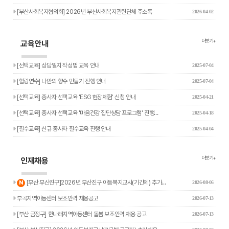
[부산사회복지협의회] 2026년 부산사회복지관련단체 주소록
2026-04-02
더보기+
교육안내
[선택교육] 상담일지 작성법 교육 안내
2025-07-04
[힐링연수] 나만의 향수 만들기 진행 안내
2025-07-04
[선택교육] 종사자 선택교육 'ESG 현장체험' 신청 안내
2025-04-21
[선택교육] 종사자 선택교육 '마음건강 집단상담 프로그램' 진행…
2025-04-18
[필수교육] 신규 종사자 필수교육 진행 안내
2025-04-04
더보기+
인재채용
새글
[부산 부산진구]2026년 부산진구 아동복지교사(기간제) 추가…
N
2026-08-06
부곡지역아동센터 보조인력 채용공고
2026-07-13
[부산 금정구] 한나래지역아동센터 돌봄 보조인력 채용 공고
2026-07-13