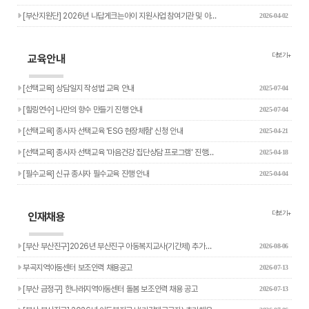
[부산지원단] 2026년 나답게크는아이 지원사업 참여기관 및 아…
2026-04-02
더보기+
교육안내
[선택교육] 상담일지 작성법 교육 안내
2025-07-04
[힐링연수] 나만의 향수 만들기 진행 안내
2025-07-04
[선택교육] 종사자 선택교육 'ESG 현장체험' 신청 안내
2025-04-21
[선택교육] 종사자 선택교육 '마음건강 집단상담 프로그램' 진행…
2025-04-18
[필수교육] 신규 종사자 필수교육 진행 안내
2025-04-04
더보기+
인재채용
[부산 부산진구]2026년 부산진구 아동복지교사(기간제) 추가…
2026-08-06
부곡지역아동센터 보조인력 채용공고
2026-07-13
[부산 금정구] 한나래지역아동센터 돌봄 보조인력 채용 공고
2026-07-13