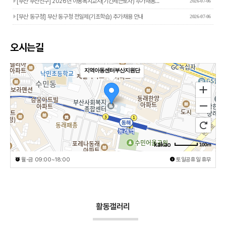
[부산 부산진구] 2026년 아동복지교사(기간제근로자) 추가채용…
2026-07-06
[부산 동구청] 부산 동구청 전일제(기초학습) 추가채용 안내
2026-07-06
오시는길
지역아동센터부산지원단
100m
월-금 09:00~18:00
토일공휴일 휴무
활동갤러리