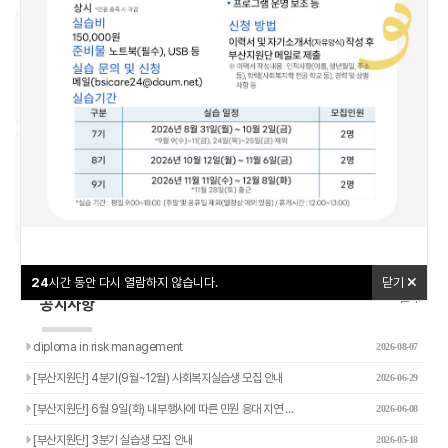
우리동네돌봄지도
교육신청
24
24
시간 동안 다시 열람하지 않습니다.
시간 동안 다시 열람하지 않습니다.
닫기
닫기
나답게 크는 아이
야간연장돌봄
24
시간 동안 다시 열람하지 않습니다.
닫기
더보기+
공지사항
diploma in risk management
2026-08-07
[부산지원단] 4분기(9월~12월) 사회복지실습생 모집 안내
2026-06-29
[부산지원단] 6월 9일(화) 내부행사에 따른 민원 응대 지연 …
2026-06-08
[부산지원단] 3분기 실습생 모집 안내
2026-05-18