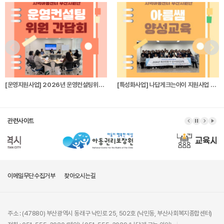
[운영지원사업] 2026년 운영컨설팅위원 간…
[특성화사업] 나답게크는아이 지원사업 파견전…
관련사이트
이메일무단수집거부
찾아오시는길
주소 : (47880) 부산광역시 동래구 낙민로 25, 502호 (낙민동, 부산사회복지종합센터)