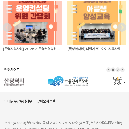
[운영지원사업] 2026년 운영컨설팅위원 간…
[특성화사업] 나답게크는아이 지원사업 파견전…
관련사이트
이메일무단수집거부
찾아오시는길
주소 : (47880) 부산광역시 동래구 낙민로 25, 502호 (낙민동, 부산사회복지종합센터)