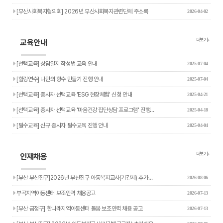
[부산사회복지협의회] 2026년 부산사회복지관련단체 주소록
2026-04-02
더보기+
교육안내
[선택교육] 상담일지 작성법 교육 안내
2025-07-04
[힐링연수] 나만의 향수 만들기 진행 안내
2025-07-04
[선택교육] 종사자 선택교육 'ESG 현장체험' 신청 안내
2025-04-21
[선택교육] 종사자 선택교육 '마음건강 집단상담 프로그램' 진행…
2025-04-18
[필수교육] 신규 종사자 필수교육 진행 안내
2025-04-04
더보기+
인재채용
[부산 부산진구]2026년 부산진구 아동복지교사(기간제) 추가…
2026-08-06
부곡지역아동센터 보조인력 채용공고
2026-07-13
[부산 금정구] 한나래지역아동센터 돌봄 보조인력 채용 공고
2026-07-13