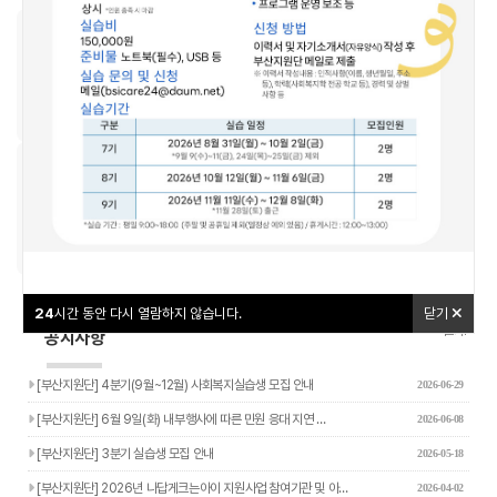
우리동네돌봄지도
교육신청
24
24
시간 동안 다시 열람하지 않습니다.
시간 동안 다시 열람하지 않습니다.
닫기
닫기
나답게 크는 아이
야간연장돌봄
24
시간 동안 다시 열람하지 않습니다.
닫기
더보기+
공지사항
[부산지원단] 4분기(9월~12월) 사회복지실습생 모집 안내
2026-06-29
[부산지원단] 6월 9일(화) 내부행사에 따른 민원 응대 지연 …
2026-06-08
[부산지원단] 3분기 실습생 모집 안내
2026-05-18
[부산지원단] 2026년 나답게크는아이 지원사업 참여기관 및 아…
2026-04-02