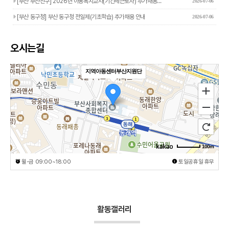
[부산 부산진구] 2026년 아동복지교사(기간제근로자) 추가채용…
2026-07-06
[부산 동구청] 부산 동구청 전일제(기초학습) 추가채용 안내
2026-07-06
오시는길
지역아동센터부산지원단
100m
월-금 09:00~18:00
토일공휴일 휴무
활동갤러리