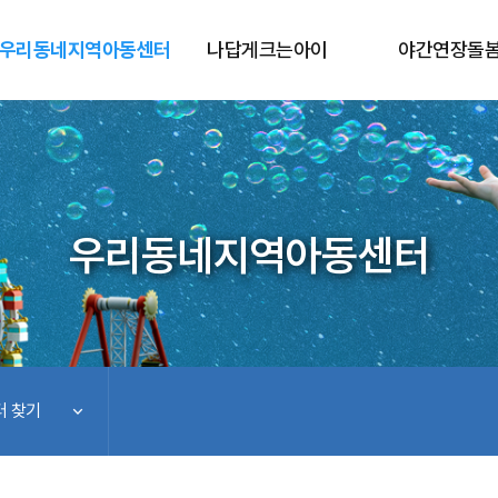
우리동네지역아동센터
나답게크는아이
야간연장돌
우리동네지역아동센터
 찾기