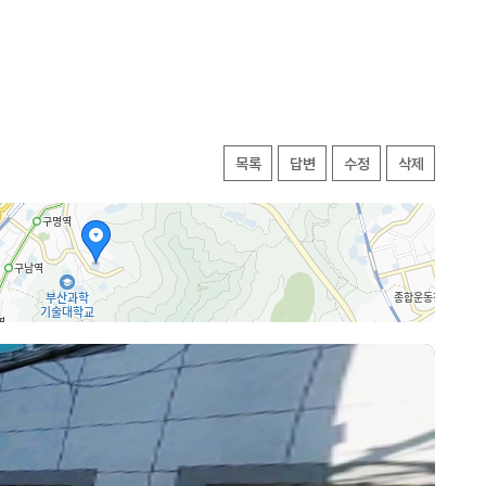
목록
답변
수정
삭제
랑로8