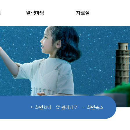
봄
알림마당
자료실
화면확대
원래대로
화면축소