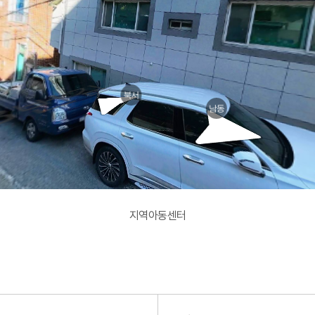
시
북서
남동
지역아동센터