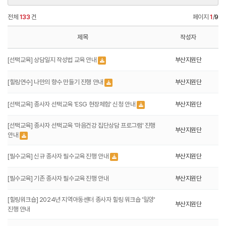
전체
133
건
페이지
1
/
9
제목
작성자
[선택교육] 상담일지 작성법 교육 안내
부산지원단
[힐링연수] 나만의 향수 만들기 진행 안내
부산지원단
[선택교육] 종사자 선택교육 'ESG 현장체험' 신청 안내
부산지원단
[선택교육] 종사자 선택교육 '마음건강 집단상담 프로그램' 진행
부산지원단
안내
[필수교육] 신규 종사자 필수교육 진행 안내
부산지원단
[필수교육] 기존 종사자 필수교육 진행 안내
부산지원단
[힐링워크숍] 2024년 지역아동센터 종사자 힐링 워크숍 '밀양'
부산지원단
진행 안내