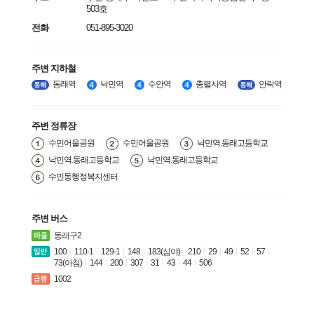
503호
전화
051-895-3020
주변 지하철
동래역
낙민역
수안역
충렬사역
안락역
주변 정류장
수민어울공원
수민어울공원
낙민역.동래고등학교
낙민역.동래고등학교
낙민역.동래고등학교
수민동행정복지센터
주변 버스
동래구2
100
110-1
129-1
148
183(심야)
210
29
49
52
57
73(아침)
144
200
307
31
43
44
506
1002