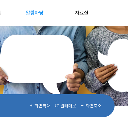
봄
알림마당
자료실
화면확대
원래대로
화면축소