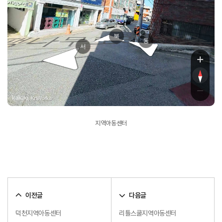
로21번길
북
팽나무로30번길
동
서
, KnWorks
지역아동센터
이전글
다음글
덕천지역아동센터
리틀스쿨지역아동센터