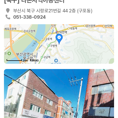
[북구] 라온지역아동센터
부산시 북구 시랑로21번길 44 2층 (구포동)
051-338-0924
1km
21번길