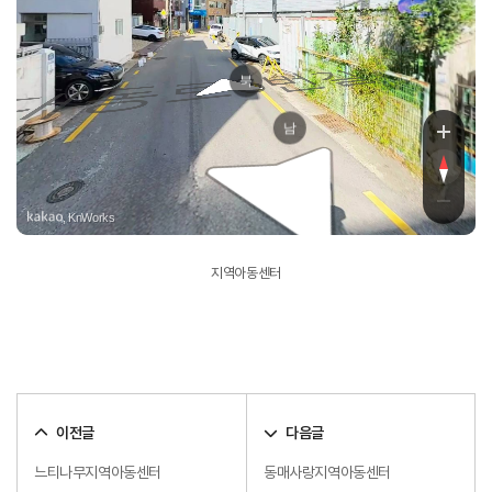
동로6번길
북
남
, KnWorks
지역아동센터
이전글
다음글
느티나무지역아동센터
동매사랑지역아동센터