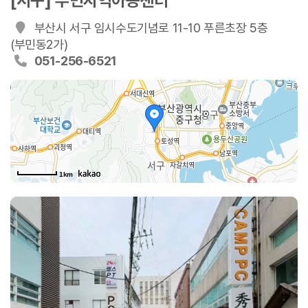
[서구] 부민지역아동센터
부산시 서구 임시수도기념로 11-10 푸른초장 5층
(부민동2가)
051-256-6521
1km
임시수도기념