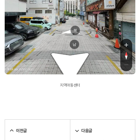
북
임시수도기념
남
, KnWorks
지역아동센터
이전글
다음글