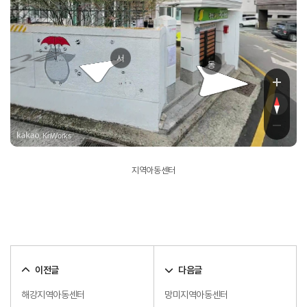
수영로6
서
동
, KnWorks
지역아동센터
이전글
다음글
해강지역아동센터
망미지역아동센터