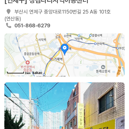
[연제구] 징검다리지역아동센터
부산시 연제구 중앙대로1150번길 25 A동 101호
(연산동)
051-868-6279
1km
로230번길