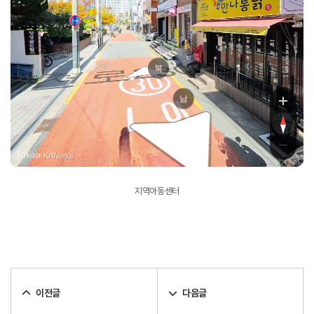
로230번길
북
남
, KnWorks
지역아동센터
이전글
다음글