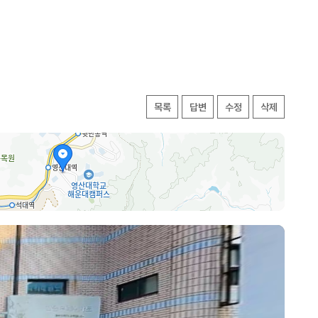
목록
답변
수정
삭제