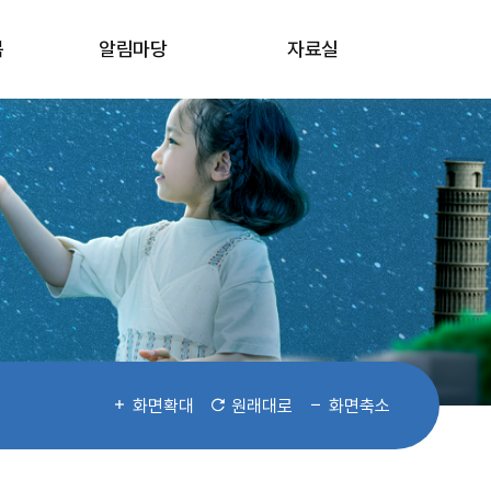
봄
알림마당
자료실
화면확대
원래대로
화면축소