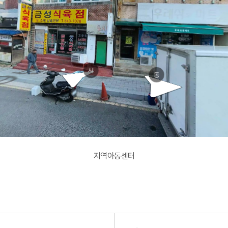
아랫반송로2
아랫반송로29
서
동
지역아동센터