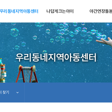
우리동네지역아동센터
나답게크는아이
야간연장돌
우리동네지역아동센터
 찾기