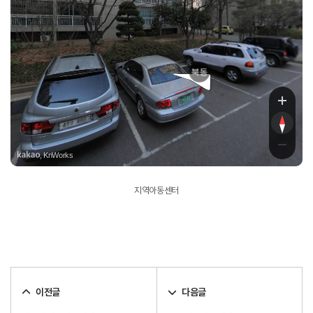
북동
, KnWorks
지역아동센터
이전글
다음글